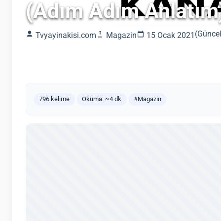
(Adım Adım Anlatım
(Güncel
Tvyayinakisi.com
Magazin
15 Ocak 2021
796 kelime
Okuma: ~4 dk
#Magazin