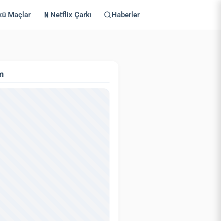
kü Maçlar
Netflix Çarkı
Haberler
m