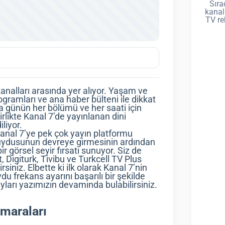
Sıra
kanal
TV re
analları arasında yer alıyor. Yaşam ve
programları ve ana haber bülteni ile dikkat
da günün her bölümü ve her saati için
birlikte Kanal 7’de yayınlanan dini
liyor.
anal 7’ye pek çok yayın platformu
ydusunun devreye girmesinin ardından
bir görsel seyir fırsatı sunuyor. Siz de
 Digiturk, Tivibu ve Turkcell TV Plus
rsiniz. Elbette ki ilk olarak Kanal 7’nin
u frekans ayarını başarılı bir şekilde
ları yazımızın devamında bulabilirsiniz.
maraları