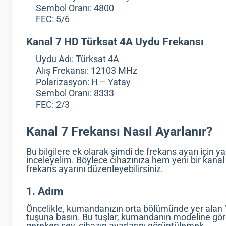
Sembol Oranı: 4800
FEC: 5/6
Kanal 7 HD Türksat 4A Uydu Frekansı
Uydu Adı: Türksat 4A
Alış Frekansı: 12103 MHz
Polarizasyon: H – Yatay
Sembol Oranı: 8333
FEC: 2/3
Kanal 7 Frekansı Nasıl Ayarlanır?
Bu bilgilere ek olarak şimdi de frekans ayarı için 
inceleyelim. Böylece cihazınıza hem yeni bir kanal 
frekans ayarını düzenleyebilirsiniz.
1. Adım
Öncelikle, kumandanızın orta bölümünde yer alan “
tuşuna basın. Bu tuşlar, kumandanın modeline göre 
gereken şey, cihazın ayarlarını görüntülemek.