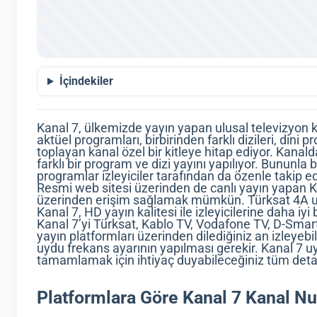
İçindekiler
Kanal 7, ülkemizde yayın yapan ulusal televizyon k
aktüel programları, birbirinden farklı dizileri, dini 
toplayan kanal özel bir kitleye hitap ediyor. Kanal
farklı bir program ve dizi yayını yapılıyor. Bununla 
programlar izleyiciler tarafından da özenle takip edi
Resmi web sitesi üzerinden de canlı yayın yapan K
üzerinden erişim sağlamak mümkün. Türksat 4A u
Kanal 7, HD yayın kalitesi ile izleyicilerine daha iyi 
Kanal 7’yi Türksat, Kablo TV, Vodafone TV, D-Smart,
yayın platformları üzerinden dilediğiniz an izleyebili
uydu frekans ayarının yapılması gerekir. Kanal 7 uyd
tamamlamak için ihtiyaç duyabileceğiniz tüm detay
Platformlara Göre Kanal 7 Kanal Nu