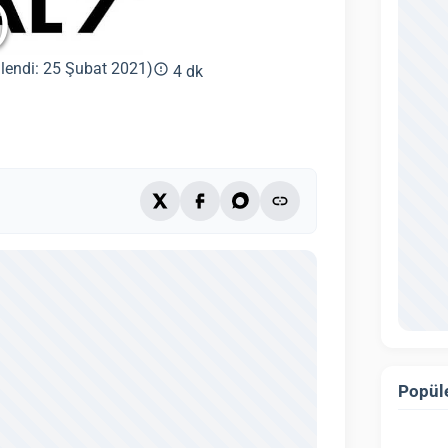
)
lendi: 25 Şubat 2021)
4 dk
Popüle