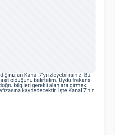
ğiniz an Kanal 7’yi izleyebilirsiniz. Bu
asit olduğunu belirtelim. Uydu frekans
oğru bilgileri gerekli alanlara girmek.
 hafızasına kaydedecektir. İşte Kanal 7’nin