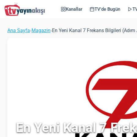
Kanallar
TV'de Bugün
TV
Ana Sayfa
›
Magazin
›
En Yeni Kanal 7 Frekans Bilgileri (Adı
En Yeni Kanal 7 Freka