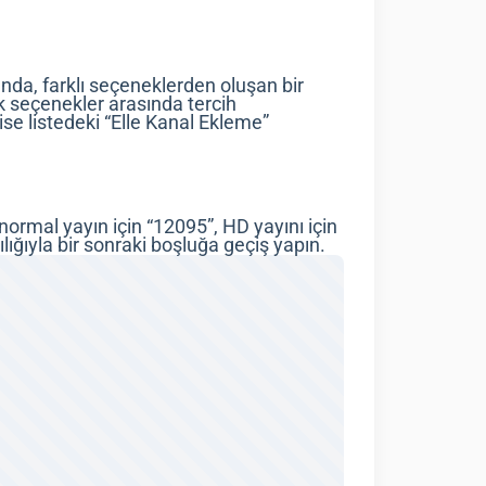
anda, farklı seçeneklerden oluşan bir
k seçenekler arasında tercih
ise listedeki “Elle Kanal Ekleme”
normal yayın için “12095”, HD yayını için
lığıyla bir sonraki boşluğa geçiş yapın.