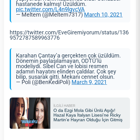
hastanede kalmış! Üzüldüm.
pic.twitter.com/L4n9lgvcVA
— Meltem (@Meltem7317)
March 10, 2021
https://twitter.com/EveGiremiyorum/status/136
9572787589963776
Karahan Çantay’a gerçekten çok üzüldüm.
Dönemin paylaşılamayan, ODTÜ’lü
modeliydi. Sibel Can ve lobisi resmen
adamın hayatını elinden çaldılar. Çok şey
bilip, susarak gitti. Mekanı cennet olsun.
— Poli (@BenKediPoli)
March 9, 2021