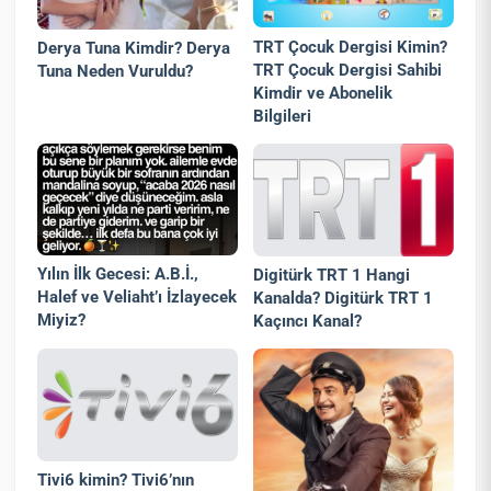
TRT Çocuk Dergisi Kimin?
Derya Tuna Kimdir? Derya
TRT Çocuk Dergisi Sahibi
Tuna Neden Vuruldu?
Kimdir ve Abonelik
Bilgileri
Yılın İlk Gecesi: A.B.İ.,
Digitürk TRT 1 Hangi
Halef ve Veliaht’ı İzlayecek
Kanalda? Digitürk TRT 1
Miyiz?
Kaçıncı Kanal?
Tivi6 kimin? Tivi6’nın