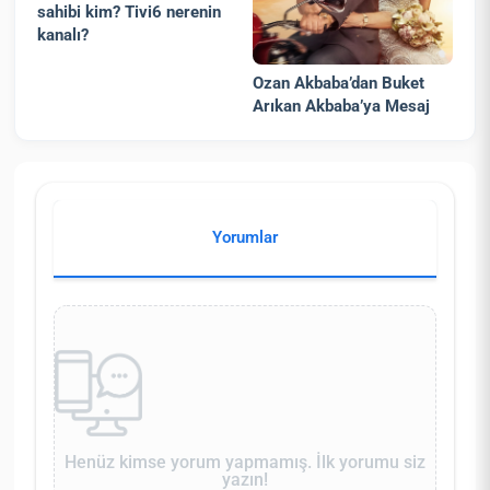
sahibi kim? Tivi6 nerenin
kanalı?
Ozan Akbaba’dan Buket
Arıkan Akbaba’ya Mesaj
Yorumlar
Henüz kimse yorum yapmamış. İlk yorumu siz
yazın!