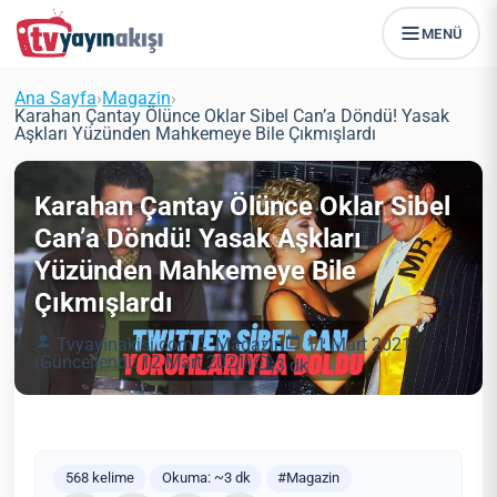
MENÜ
Ana Sayfa
›
Magazin
›
Karahan Çantay Ölünce Oklar Sibel Can’a Döndü! Yasak
Aşkları Yüzünden Mahkemeye Bile Çıkmışlardı
Karahan Çantay Ölünce Oklar Sibel
Can’a Döndü! Yasak Aşkları
Yüzünden Mahkemeye Bile
Çıkmışlardı
Tvyayinakisi.com
Magazin
11 Mart 2021
(Güncellendi: 12 Mart 2021)
3 dk
568 kelime
Okuma: ~3 dk
#Magazin