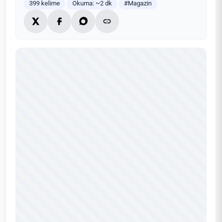
399 kelime
Okuma: ~2 dk
#Magazin