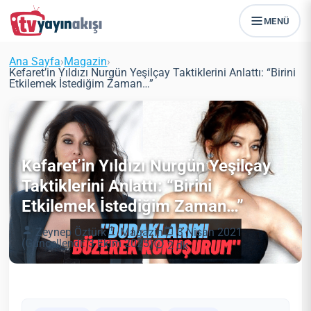
MENÜ
Ana Sayfa
›
Magazin
›
Kefaret’in Yıldızı Nurgün Yeşilçay Taktiklerini Anlattı: “Birini
Etkilemek İstediğim Zaman…”
Kefaret’in Yıldızı Nurgün Yeşilçay
Taktiklerini Anlattı: “Birini
Etkilemek İstediğim Zaman…”
Zeynep Öztürk
Magazin
3 Nisan 2021
(Güncellendi: 3 Ekim 2025)
2 dk