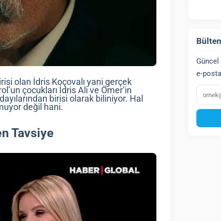
Bülten
Güncel 
e‑posta
risi olan İdris Koçovalı yani gerçek
E‑post
rol’un çocukları İdris Ali ve Ömer’in
yılarından birisi olarak biliniyor. Hal
muyor değil hani.
en Tavsiye