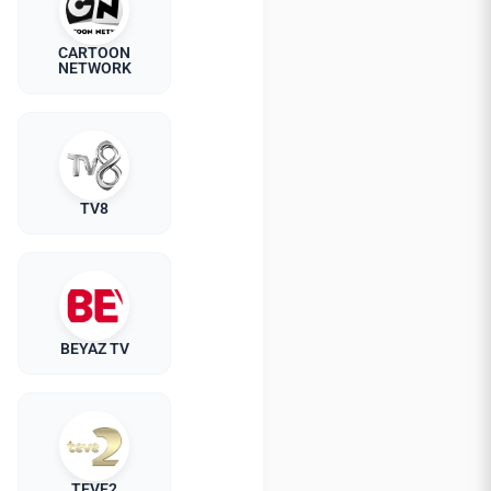
CARTOON
NETWORK
TV8
BEYAZ TV
TEVE2