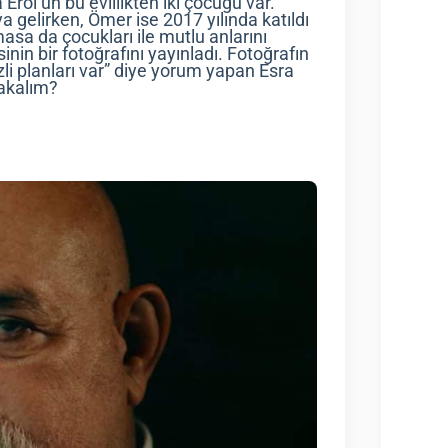
 Erol’un bu evlilikten iki çocuğu var.
aya gelirken, Ömer ise 2017 yılında katıldı
sa da çocukları ile mutlu anlarını
inin bir fotoğrafını yayınladı. Fotoğrafın
izli planları var” diye yorum yapan Esra
bakalım?