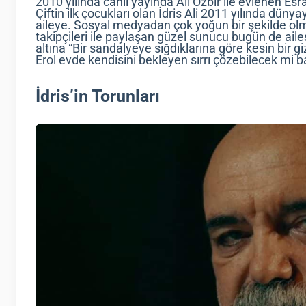
2010 yılında canlı yayında Ali Özbir ile evlenen Esra
Çiftin ilk çocukları olan İdris Ali 2011 yılında düny
aileye. Sosyal medyadan çok yoğun bir şekilde olma
takipçileri ile paylaşan güzel sunucu bugün de ailes
altına “Bir sandalyeye sığdıklarına göre kesin bir g
Erol evde kendisini bekleyen sırrı çözebilecek mi 
İdris’in Torunları