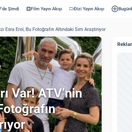
'de Şimdi
Film Yayın Akışı
Dizi Yayın Akışı
Bugün
ızı Esra Erol, Bu Fotoğrafın Altındaki Sırrı Araştırıyor
Rekla
arı Var! ATV’nin
 Fotoğrafın
rıyor