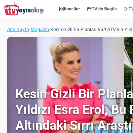
Kanallar
TV'de Bugün
TV
Ana Sayfa
›
Magazin
›
Kesin Gizli Bir Planları Var! ATV’nin Yıld
Kesin Gizli Bir Planl
Yıldızı Esra Erol, Bu
Altındaki Sırrı Araştı