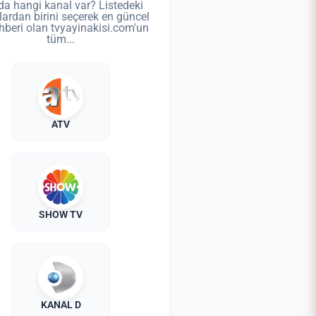
da hangi kanal var? Listedeki
lardan birini seçerek en güncel
hberi olan tvyayinakisi.com'un
tüm...
ATV
SHOW TV
KANAL D