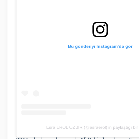
Bu gönderiyi Instagram’da gör
Esra EROL ÖZBİR (@esraerol)’in paylaştığı bir