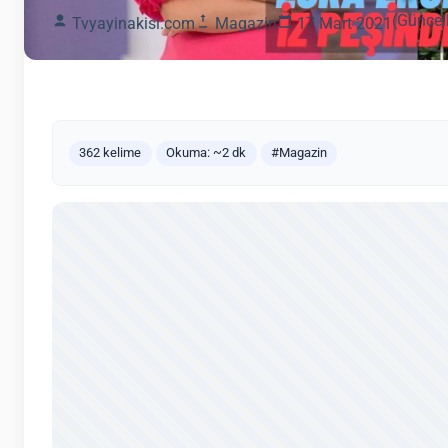
(Güncel
Tvyayinakisi.com
Magazin
17 Mart 2021
362 kelime
Okuma: ~2 dk
#Magazin