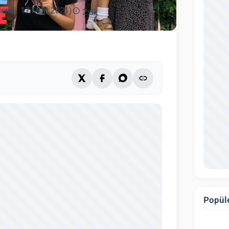
lendi: 17 Mart 2021)
2 dk
Popüle