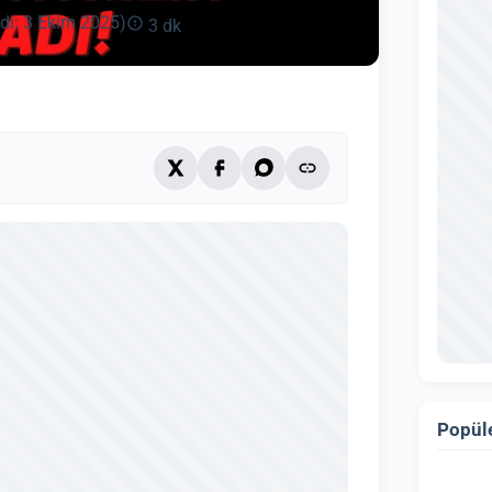
di: 3 Ekim 2025)
3 dk
Popüle