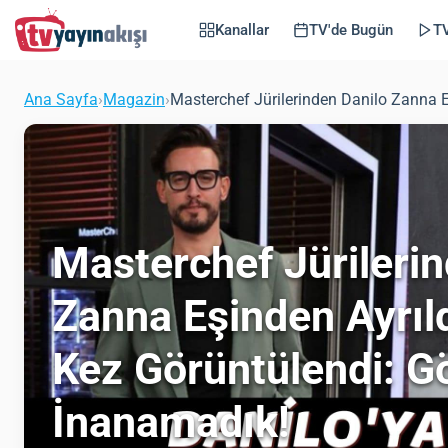
Kanallar
TV'de Bugün
TV
Ana Sayfa
›
Magazin
›
Masterchef Jürilerinden Danilo Zanna E
Masterchef Jürileri
Zanna Eşinden Ayrıld
Kez Görüntülendi: G
İnanamadık!