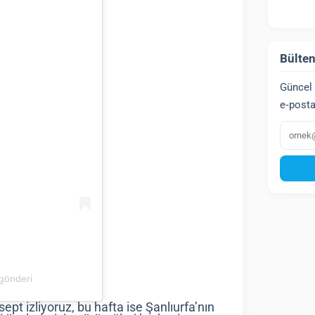
Bülten
Güncel 
e‑posta
E‑post
 gönderi
sept izliyoruz, bu hafta ise Şanlıurfa’nın