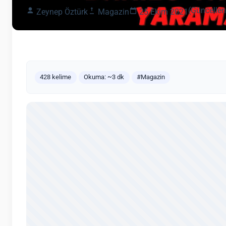
(Güncellen
Zeynep Öztürk
Magazin
25 Ekim 2021
428 kelime
Okuma: ~3 dk
#Magazin