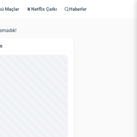
kü Maçlar
Netflix Çarkı
Haberler
namadık!
m