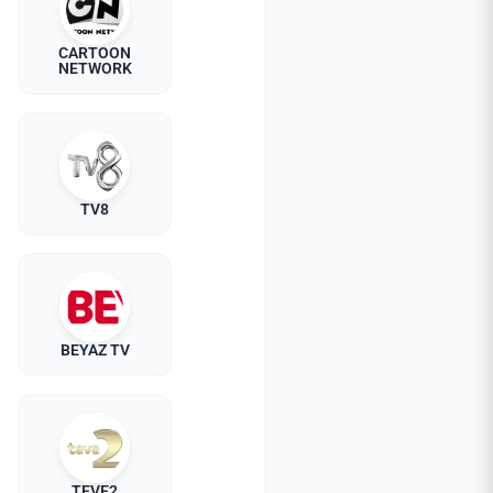
CARTOON
NETWORK
TV8
BEYAZ TV
TEVE2