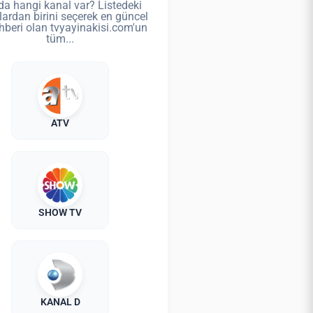
da hangi kanal var? Listedeki
lardan birini seçerek en güncel
hberi olan tvyayinakisi.com'un
tüm...
ATV
SHOW TV
KANAL D