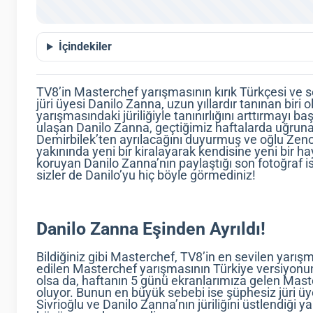
İçindekiler
TV8’in Masterchef yarışmasının kırık Türkçesi ve s
jüri üyesi Danilo Zanna, uzun yıllardır tanınan bi
yarışmasındaki jüriliğiyle tanınırlığını arttırmayı 
ulaşan Danilo Zanna, geçtiğimiz haftalarda uğruna 
Demirbilek’ten ayrılacağını duyurmuş ve oğlu Zeno’
yakınında yeni bir kiralayarak kendisine yeni bir h
koruyan Danilo Zanna’nın paylaştığı son fotoğraf ise
sizler de Danilo’yu hiç böyle görmediniz!
Danilo Zanna Eşinden Ayrıldı!
Bildiğiniz gibi Masterchef, TV8’in en sevilen yarış
edilen Masterchef yarışmasının Türkiye versiyonu
olsa da, haftanın 5 günü ekranlarımıza gelen Maste
oluyor. Bunun en büyük sebebi ise şüphesiz jüri 
Sivrioğlu ve Danilo Zanna’nın jüriliğini üstlendiği y