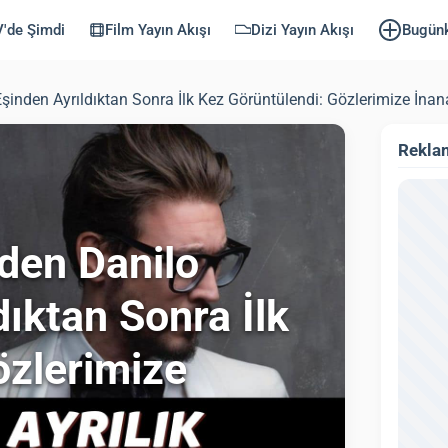
'de Şimdi
Film Yayın Akışı
Dizi Yayın Akışı
Bugün
şinden Ayrıldıktan Sonra İlk Kez Görüntülendi: Gözlerimize İna
Rekla
nden Danilo
ıktan Sonra İlk
özlerimize