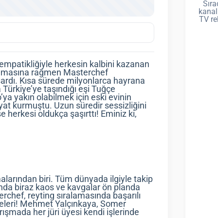
Sıra
kanal
TV re
empatikliğiyle herkesin kalbini kazanan
ri olmasına rağmen Masterchef
başardı. Kısa sürede milyonlarca hayrana
Türkiye’ye taşındığı eşi Tuğçe
ya yakın olabilmek için eski evinin
ayat kurmuştu. Uzun süredir sessizliğini
 herkesi oldukça şaşırttı! Eminiz ki,
malarından biri. Tüm dünyada ilgiyle takip
nda biraz kaos ve kavgalar ön planda
rchef, reyting sıralamasında başarılı
üyeleri! Mehmet Yalçınkaya, Somer
arışmada her jüri üyesi kendi işlerinde