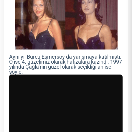
Aynı yıl Burcu Esmersoy da yarışmaya katılmıştı.
O ise 4. güzelimiz olarak hafızalara kazındı. 1997
yılında Çağla’nın güzel olarak seçildiği an ise
şöyle: