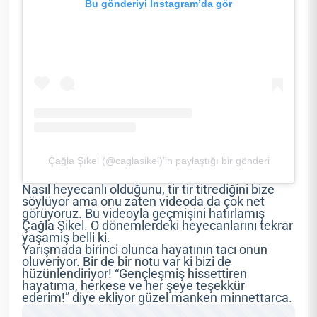
Bu gönderiyi Instagram’da gör
Çağla Şıkel (@caglasikel)’in paylaştığı bir gönderi
Nasıl heyecanlı olduğunu, tir tir titrediğini bize
söylüyor ama onu zaten videoda da çok net
görüyoruz. Bu videoyla geçmişini hatırlamış
Çağla Şikel. O dönemlerdeki heyecanlarını tekrar
yaşamış belli ki.
Yarışmada birinci olunca hayatının tacı onun
oluveriyor. Bir de bir notu var ki bizi de
hüzünlendiriyor! “Gençleşmiş hissettiren
hayatıma, herkese ve her şeye teşekkür
ederim!” diye ekliyor güzel manken minnettarca.