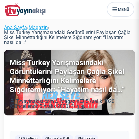
MENÜ
Ana Sayfa
›
Magazin
›
Miss Turkey Yarışmasındaki Görüntülerini Paylaşan Çağla
Şikel Minnettarlığını Kelimelere Sığdıramıyor: “Hayatım
nasıl da…”
Miss Turkey Yarışmasındaki
Görüntülerini Paylaşan Çağla Şikel
Minnettarlığını Kelimelere
Sığdıramıyor: “Hayatım nasıl da…”
Tvyayinakisi.com
Magazin
5 Aralık 2020
(Güncellendi: 5 Aralık 2020)
3 dk
439 kelime
Okuma: ~3 dk
#Magazin