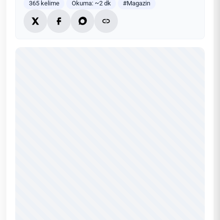
365 kelime
Okuma: ~2 dk
#Magazin