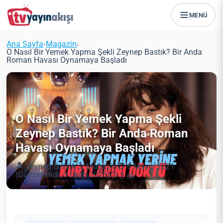
MENÜ
Ana Sayfa
›
Magazin
›
O Nasıl Bir Yemek Yapma Şekli Zeynep Bastık? Bir Anda
Roman Havası Oynamaya Başladı
O Nasıl Bir Yemek Yapma Şekli
Zeynep Bastık? Bir Anda Roman
Havası Oynamaya Başladı
Zeynep Öztürk
Magazin
6 Mayıs 2021
(Güncellendi: 3 Ekim 2025)
2 dk