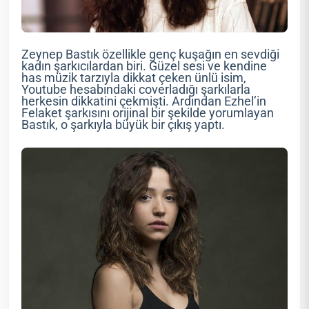
Zeynep Bastık özellikle genç kuşağın en sevdiği
kadın şarkıcılardan biri. Güzel sesi ve kendine
has müzik tarzıyla dikkat çeken ünlü isim,
Youtube hesabındaki coverladığı şarkılarla
herkesin dikkatini çekmişti. Ardından Ezhel’in
Felaket şarkısını orijinal bir şekilde yorumlayan
Bastık, o şarkıyla büyük bir çıkış yaptı.