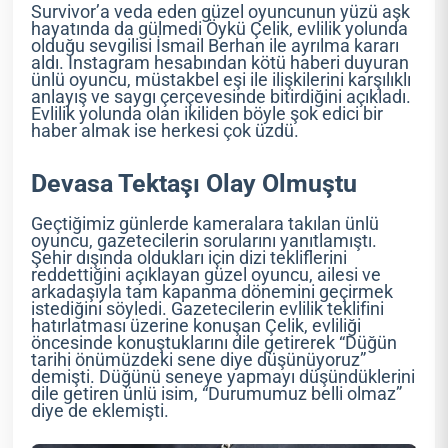
Survivor’a veda eden güzel oyuncunun yüzü aşk
hayatında da gülmedi Öykü Çelik, evlilik yolunda
olduğu sevgilisi İsmail Berhan ile ayrılma kararı
aldı. Instagram hesabından kötü haberi duyuran
ünlü oyuncu, müstakbel eşi ile ilişkilerini karşılıklı
anlayış ve saygı çerçevesinde bitirdiğini açıkladı.
Evlilik yolunda olan ikiliden böyle şok edici bir
haber almak ise herkesi çok üzdü.
Devasa Tektaşı Olay Olmuştu
Geçtiğimiz günlerde kameralara takılan ünlü
oyuncu, gazetecilerin sorularını yanıtlamıştı.
Şehir dışında oldukları için dizi tekliflerini
reddettiğini açıklayan güzel oyuncu, ailesi ve
arkadaşıyla tam kapanma dönemini geçirmek
istediğini söyledi. Gazetecilerin evlilik teklifini
hatırlatması üzerine konuşan Çelik, evliliği
öncesinde konuştuklarını dile getirerek “Düğün
tarihi önümüzdeki sene diye düşünüyoruz”
demişti. Düğünü seneye yapmayı düşündüklerini
dile getiren ünlü isim, “Durumumuz belli olmaz”
diye de eklemişti.