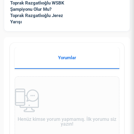
Toprak Razgatlıoğlu WSBK
Şampiyonu Olur Mu?
Toprak Razgatlıoğlu Jerez
Yarışı
Yorumlar
Henüz kimse yorum yapmamış. İlk yorumu siz
yazın!