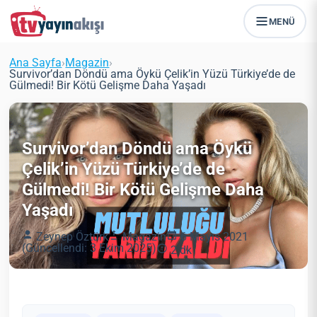
MENÜ
Ana Sayfa
›
Magazin
›
Survivor’dan Döndü ama Öykü Çelik’in Yüzü Türkiye’de de
Gülmedi! Bir Kötü Gelişme Daha Yaşadı
Survivor’dan Döndü ama Öykü
Çelik’in Yüzü Türkiye’de de
Gülmedi! Bir Kötü Gelişme Daha
Yaşadı
Zeynep Öztürk
Magazin
6 Mayıs 2021
(Güncellendi: 3 Ekim 2025)
2 dk