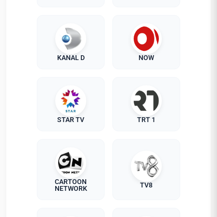
KANAL D
NOW
STAR TV
TRT 1
CARTOON
TV8
NETWORK