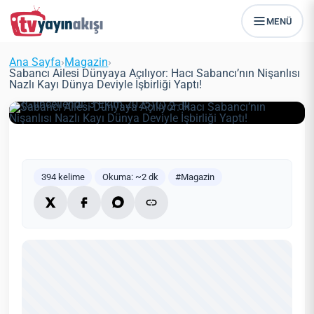
MENÜ
Sabancı Ailesi Dünyaya Açılıyor:
Hacı Sabancı’nın Nişanlısı Nazlı
Ana Sayfa
›
Magazin
›
Kayı Dünya Deviyle İşbirliği Yaptı!
Sabancı Ailesi Dünyaya Açılıyor: Hacı Sabancı’nın Nişanlısı
Nazlı Kayı Dünya Deviyle İşbirliği Yaptı!
Zeynep Öztürk
Magazin
13 Haziran 2021
(Güncellendi: 3 Ekim 2025)
2 dk
394 kelime
Okuma: ~2 dk
#Magazin