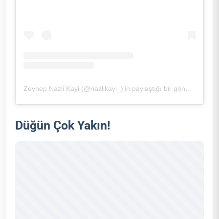
Zeynep Nazli Kayi (@nazlikayi_)’in paylaştığı bir gönderi
Düğün Çok Yakın!