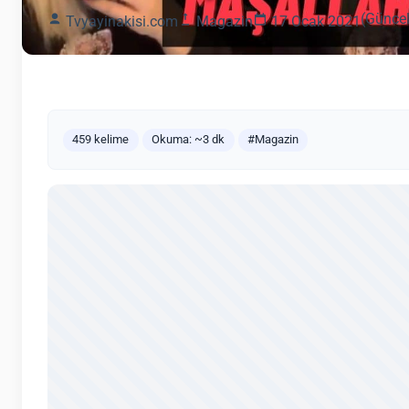
(Güncel
Tvyayinakisi.com
Magazin
17 Ocak 2021
459 kelime
Okuma: ~3 dk
#Magazin