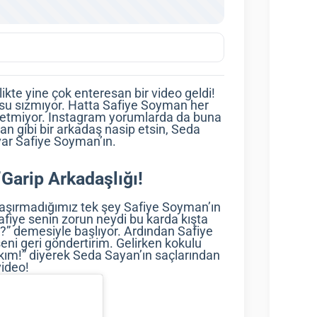
ikte yine çok enteresan bir video geldi!
n su sızmıyor. Hatta Safiye Soyman her
l etmiyor. Instagram yorumlarda da buna
n gibi bir arkadaş nasip etsin, Seda
ar Safiye Soyman’ın.
Garip Arkadaşlığı!
a şaşırmadığımız tek şey Safiye Soyman’ın
fiye senin zorun neydi bu karda kışta
a?” demesiyle başlıyor. Ardından Safiye
i geri göndertirim. Gelirken kokulu
şkım!” diyerek Seda Sayan’ın saçlarından
video!