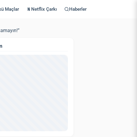
kü Maçlar
Netflix Çarkı
Haberler
lamayın!”
m