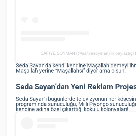
SAFİYE SOYMAN (@safiyesoyman)’in paylaştığı b
Seda Sayan’da kendi kendine Maşallah demeyi ihm
Maşallah yerine “Maşallahsı” diyor ama olsun.
Seda Sayan’dan Yeni Reklam Projes
Seda Sayan’ı bugünlerde televizyonun her köşesi
programında sunuculuğu, Milli Piyongo sunuculuğu
kendine adına özel çıkarttığı kokulu kolonyaları!