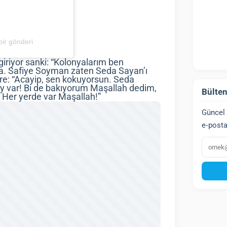
ir gönderi
riyor sanki: “Kolonyalarım ben
. Safiye Soyman zaten Seda Sayan’ı
re: “Acayip, sen kokuyorsun. Seda
ey var! Bi de bakıyorum Maşallah dedim,
Bülten
. Her yerde var Maşallah!”
Güncel 
e‑posta
E‑post