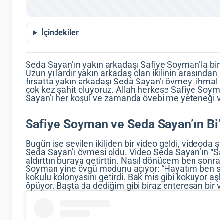
İçindekiler
Seda Sayan’ın yakın arkadaşı Safiye Soyman’la birl
Uzun yıllardır yakın arkadaş olan ikilinin arasında
fırsatta yakın arkadaşı Seda Sayan’ı övmeyi ihma
çok kez şahit oluyoruz. Allah herkese Safiye Soyma
Sayan’ı her koşul ve zamanda övebilme yeteneği v
Safiye Soyman ve Seda Sayan’ın Bi’
Bugün ise sevilen ikiliden bir video geldi, videod
Seda Sayan’ı övmesi oldu. Video Seda Sayan’ın “Sa
aldırttın buraya getirttin. Nasıl dönücem ben sonr
Soyman yine övgü modunu açıyor: “Hayatım ben sen
kokulu kolonyasını getirdi. Bak mis gibi kokuyor a
öpüyor. Başta da dediğim gibi biraz enteresan bir 