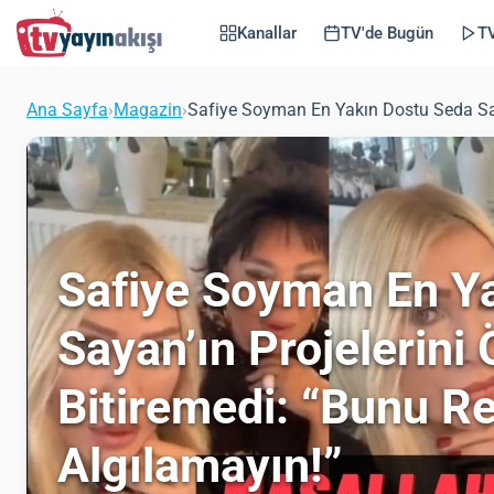
Kanallar
TV'de Bugün
TV
Ana Sayfa
›
Magazin
›
Safiye Soyman En Yakın Dostu Seda Saya
Safiye Soyman En Y
Sayan’ın Projelerini
Bitiremedi: “Bunu R
Algılamayın!”