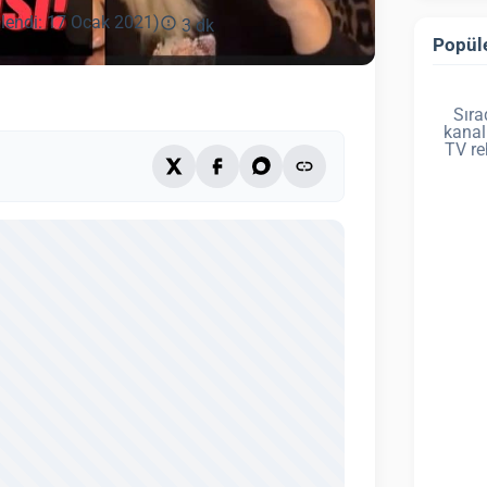
lendi: 17 Ocak 2021)
3 dk
Popüle
Sıra
kanal
TV re