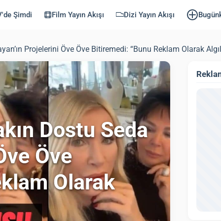
'de Şimdi
Film Yayın Akışı
Dizi Yayın Akışı
Bugün
n’ın Projelerini Öve Öve Bitiremedi: “Bunu Reklam Olarak Algı
Rekla
akın Dostu Seda
 Öve Öve
eklam Olarak