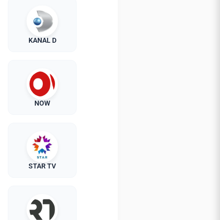
KANAL D
NOW
STAR TV