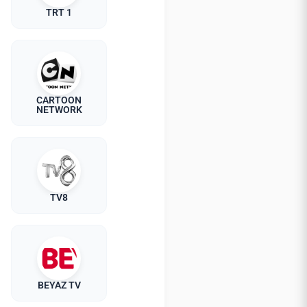
TRT 1
CARTOON
NETWORK
TV8
BEYAZ TV