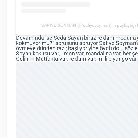
SAFİYE SOYMAN (@safiyesoyman)’in paylaştığı b
Devamında ise Seda Sayan biraz reklam moduna gi
kokmuyor mu?” sorusunu soruyor Safiye Soyman’a
övmeye dünden razı; başlıyor yine övgü dolu sözle
Sayan kokusu var, limon var, mandalina var, her ş
Gelinim Mutfakta var, reklam var, milli piyango var