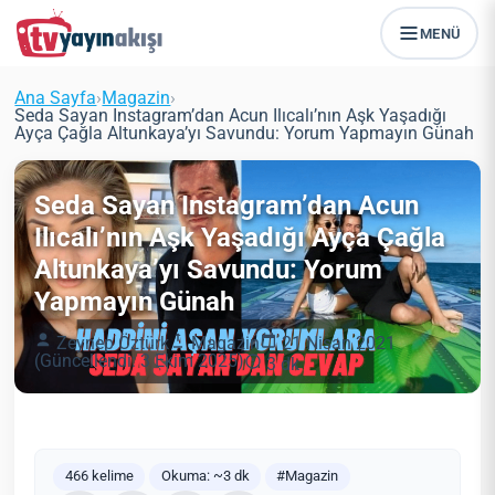
MENÜ
Ana Sayfa
›
Magazin
›
Seda Sayan Instagram’dan Acun Ilıcalı’nın Aşk Yaşadığı
Ayça Çağla Altunkaya’yı Savundu: Yorum Yapmayın Günah
Seda Sayan Instagram’dan Acun
Ilıcalı’nın Aşk Yaşadığı Ayça Çağla
Altunkaya’yı Savundu: Yorum
Yapmayın Günah
Zeynep Öztürk
Magazin
21 Nisan 2021
(Güncellendi: 3 Ekim 2025)
3 dk
466 kelime
Okuma: ~3 dk
#Magazin