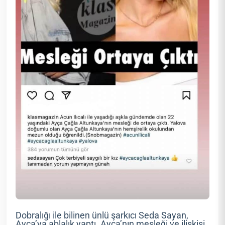
Dobralığı ile bilinen ünlü şarkıcı Seda Sayan,
Ayça’ya ablalık yaptı. Ayça’nın mesleği ve ilişkisi