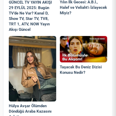
Yılın İlk Gecesi: A.B.İ.,
GÜNCEL TV YAYIN AKIŞI
Halef ve Veliaht’ı İzlayecek
29 EYLÜL 2025: Bugün
Miyiz?
TV’de Ne Var? Kanal D,
Show TV, Star TV, TV8,
TRT 1, ATV, NOW Yayın
Akışı Güncel
Taşacak Bu Deniz Dizisi
Konusu Nedir?
Hülya Avşar Ölümden
Döndüğü Araba Kazasını