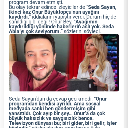
program devam etmişti.
Bu olay tekrar edince izleyiciler de “
Seda Sayan,
ikinci kez Onur Büyüktopçu’nun ayağını
kaydırdı.
” iddialarını yapıştırıverdi. Durum hiç de
sanıldığı gibi değil! Onur Bey, “
Ayağımın
kaydırıldığı yönünde haberlerin aslı yok. Seda
Abla’yı çok seviyorum.
” sözlerini söyledi.
Seda Sayan’dan da cevap gecikmedi. “
Onur
programdan kendisi ayrıldı. Ama sosyal
medyada sanki ben göndermişim gibi
yansıtıldı. Çok ayıp bir şey… Onur’a da çok
büyük haksızlık ve saygısızlık bence.
Televizyon dünyası bu; biri gider, biri gelir, işler
böyledir.
” sözleriyle durumun hiç de öyle