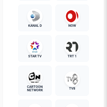
KANAL D
NOW
STAR TV
TRT 1
CARTOON
TV8
NETWORK