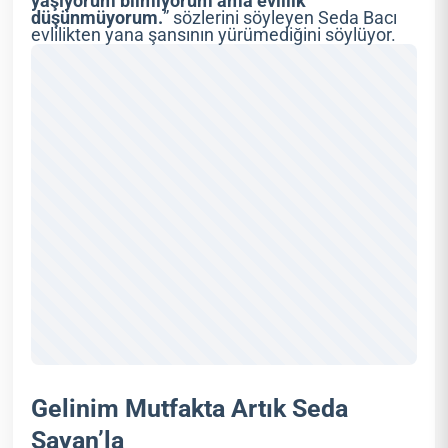
yaşıyorum bilmiyorum ama evlilik
düşünmüyorum.
” sözlerini söyleyen Seda Bacı
evlilikten yana şansının yürümediğini söylüyor.
Gelinim Mutfakta Artık Seda
Sayan’la