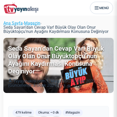
MENÜ
Ana Sayfa
›
Magazin
›
Seda Sayan’dan Cevap Var! Büyük Olay Olan Onur
Büyüktopçu’nun Ayağını Kaydırması Konusuna Değiniyor
Seda Sayan’dan Cevap Var! Büyük
Olay Olan Onur Büyüktopçu’nun
Ayağını Kaydırması Konusuna
Değiniyor
Tvyayinakisi.com
Magazin
3 Ocak 2021
(Güncellendi: 3 Ocak 2021)
3 dk
479 kelime
Okuma: ~3 dk
#Magazin