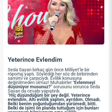
Yeterince Evlendim
Seda Sayan birkaç gün önce Milliyet’le bir
röportaj yaptı. Söylediği her söz de birbirinden
samimi ve çarpıcıydı. Evlilik konusuna
değinilmeden olmaz! Muhabirler “
Evlenmeyi
düşünüyor musunuz?
” sorusunu sorunca Seda
Sayan da cevabı yapıştırdı.
“
Hiç düşündüğüm bir şey değil. Yeterince
evlendim. Altı evlilik yaptım, ayrıldım. Olmadı.
Belki benim yoğunluğumdan yürümedi, bitti.
Belki de işimi ön planda tuttuğum için bunları