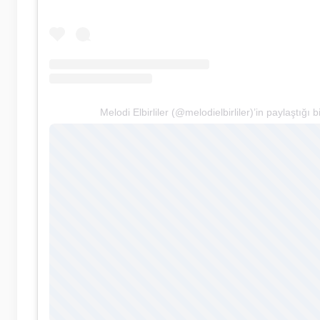
Melodi Elbirliler (@melodielbirliler)’in paylaştığı b