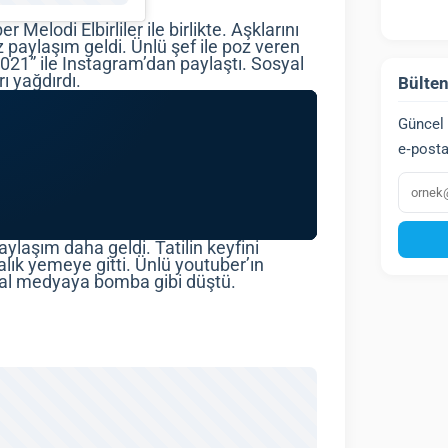
 Melodi Elbirliler ile birlikte. Aşklarını
 paylaşım geldi. Ünlü şef ile poz veren
2021” ile Instagram’dan paylaştı. Sosyal
ı yağdırdı.
Bülten
Güncel 
e‑posta
E‑post
paylaşım daha geldi. Tatilin keyfini
alık yemeye gitti. Ünlü youtuber’ın
osyal medyaya bomba gibi düştü.