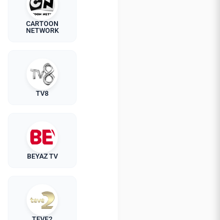
CARTOON
NETWORK
TV8
BEYAZ TV
TEVE2