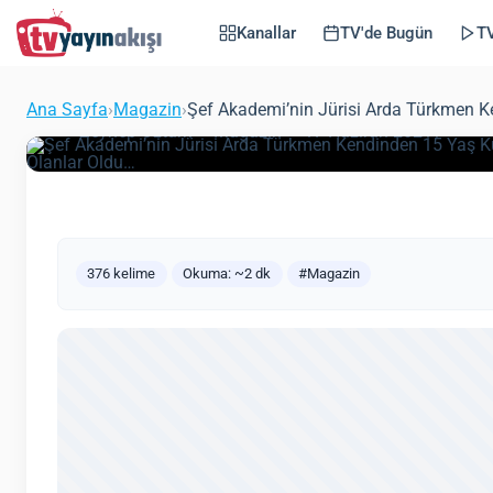
Sevgilisine Yemek 
Kanallar
TV'de Bugün
TV
Üşenince Olanlar Ol
Ana Sayfa
›
Magazin
›
Şef Akademi’nin Jürisi Arda Türkmen 
(Güncel
Zeynep Öztürk
Magazin
17 Haziran 2021
376 kelime
Okuma: ~2 dk
#Magazin