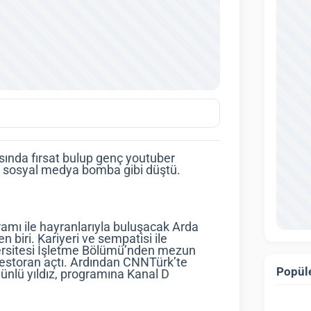
asında fırsat bulup genç youtuber
i ise sosyal medya bomba gibi düştü.
amı ile hayranlarıyla buluşacak Arda
 biri. Kariyeri ve sempatisi ile
versitesi İşletme Bölümü’nden mezun
restoran açtı. Ardından CNNTürk’te
Popüle
ünlü yıldız, programına Kanal D