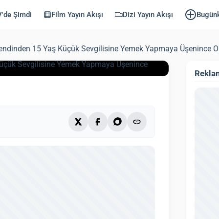
Yapmaya
'de Şimdi
Film Yayın Akışı
Dizi Yayın Akışı
Bugün
du…
Kendinden 15 Yaş Küçük Sevgilisine Yemek Yapmaya Üşenince O
lendi: 3 Ekim 2025)
2 dk
Rekla