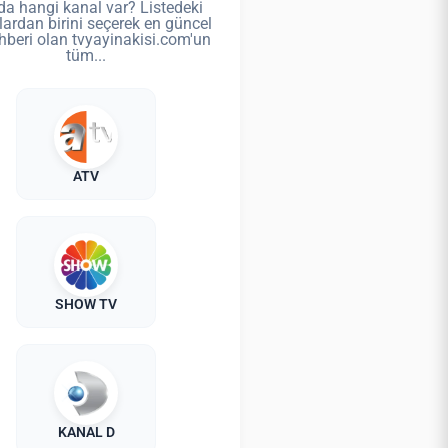
da hangi kanal var? Listedeki
lardan birini seçerek en güncel
hberi olan tvyayinakisi.com'un
tüm...
ATV
SHOW TV
KANAL D