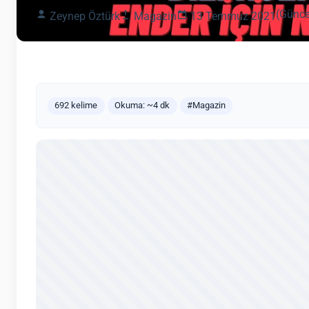
(Günce
Zeynep Öztürk
Magazin
13 Temmuz 2021
692 kelime
Okuma: ~4 dk
#Magazin