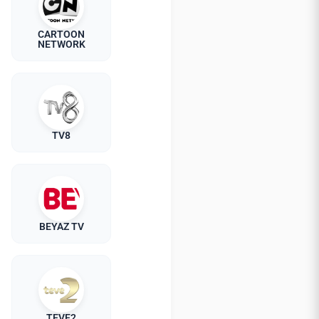
CARTOON
NETWORK
TV8
BEYAZ TV
TEVE2