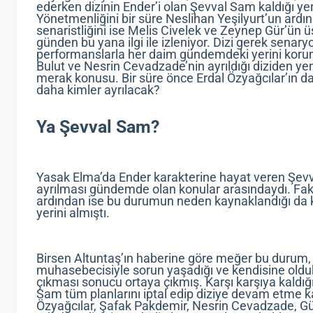
ederken dizinin Ender’i olan Şevval Sam kaldığı 
Yönetmenliğini bir süre Neslihan Yeşilyurt’un ardı
senaristliğini ise Melis Civelek ve Zeynep Gür’ün ü
günden bu yana ilgi ile izleniyor. Dizi gerek senar
performanslarla her daim gündemdeki yerini koru
Bulut ve Nesrin Cevadzade’nin ayrıldığı diziden yen
merak konusu. Bir süre önce Erdal Özyağcılar’ın da
daha kimler ayrılacak?
Ya Şevval Sam?
Yasak Elma’da Ender karakterine hayat veren Şev
ayrılması gündemde olan konular arasındaydı. Faka
ardından ise bu durumun neden kaynaklandığı da k
yerini almıştı.
Birsen Altuntaş’ın haberine göre meğer bu durum, 
muhasebecisiyle sorun yaşadığı ve kendisine oldu
çıkması sonucu ortaya çıkmış. Karşı karşıya kaldığ
Sam tüm planlarını iptal edip diziye devam etme ka
Özyağcılar, Şafak Pakdemir, Nesrin Cevadzade, Gül