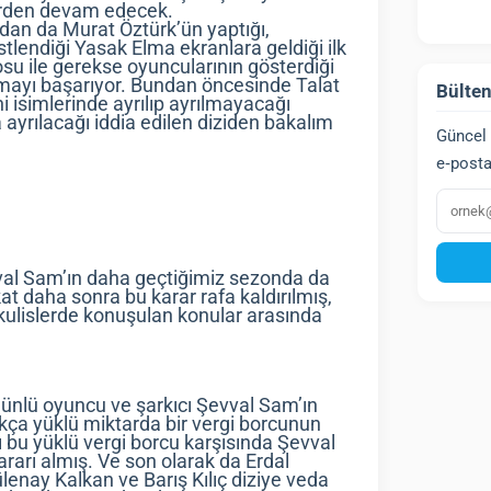
yerden devam edecek.
ndan da Murat Öztürk’ün yaptığı,
stlendiği Yasak Elma ekranlara geldiği ilk
yosu ile gerekse oyuncularının gösterdiği
mayı başarıyor. Bundan öncesinde Talat
Bülten
i isimlerinde ayrılıp ayrılmayacağı
 ayrılacağı iddia edilen diziden bakalım
Güncel 
e‑posta
E‑post
val Sam’ın daha geçtiğimiz sezonda da
t daha sonra bu karar rafa kaldırılmış,
ulislerde konuşulan konular arasında
ünlü oyuncu ve şarkıcı Şevval Sam’ın
kça yüklü miktarda bir vergi borcunun
ı bu yüklü vergi borcu karşısında Şevval
rarı almış. Ve son olarak da Erdal
enay Kalkan ve Barış Kılıç diziye veda