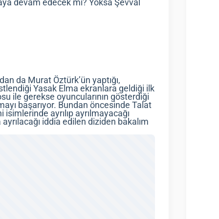
kalmaya devam edecek mi? Yoksa Şevval
ndan da Murat Öztürk’ün yaptığı,
stlendiği Yasak Elma ekranlara geldiği ilk
yosu ile gerekse oyuncularının gösterdiği
mayı başarıyor. Bundan öncesinde Talat
i isimlerinde ayrılıp ayrılmayacağı
 ayrılacağı iddia edilen diziden bakalım