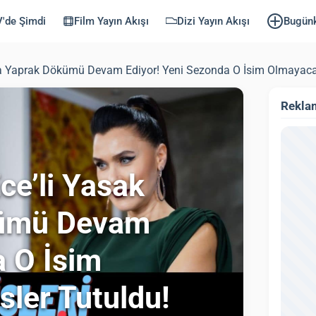
'de Şimdi
Film Yayın Akışı
Dizi Yayın Akışı
Bugün
da Yaprak Dökümü Devam Ediyor! Yeni Sezonda O İsim Olmayacak
Rekla
ce’li Yasak
kümü Devam
a O İsim
ler Tutuldu!