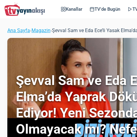
Kanallar
TV'de Bugün
TV
Ana Sayfa
›
Magazin
›
Şevval Sam ve Eda Ece’li Yasak Elma’
Şevval Sam ve Eda E
Elma’da Yaprak Dö
Ediyor! Yeni Sezond
Olmayacak mı? Nefes