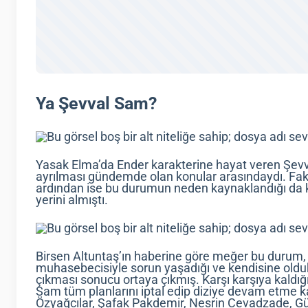
Ya Şevval Sam?
Yasak Elma’da Ender karakterine hayat veren Şev
ayrılması gündemde olan konular arasındaydı. Faka
ardından ise bu durumun neden kaynaklandığı da k
yerini almıştı.
Birsen Altuntaş’ın haberine göre meğer bu durum, 
muhasebecisiyle sorun yaşadığı ve kendisine oldu
çıkması sonucu ortaya çıkmış. Karşı karşıya kaldığ
Sam tüm planlarını iptal edip diziye devam etme ka
Özyağcılar, Şafak Pakdemir, Nesrin Cevadzade, Gül