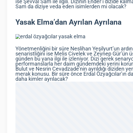
ise Şevval Sam ile ilgili. Dizinin Ender’i dizide 
Sam da diziye veda eden isimlerden mi olacak?
Yasak Elma’dan Ayrılan Ayrılana
Yönetmenliğini bir süre Neslihan Yeşilyurt’un ardı
senaristliğini ise Melis Civelek ve Zeynep Gür’ün ü
günden bu yana ilgi ile izleniyor. Dizi gerek senar
performanslarla her daim gündemdeki yerini koru
Bulut ve Nesrin Cevadzade’nin ayrıldığı diziden yen
merak konusu. Bir süre önce Erdal Özyağcılar’ın da
daha kimler ayrılacak?