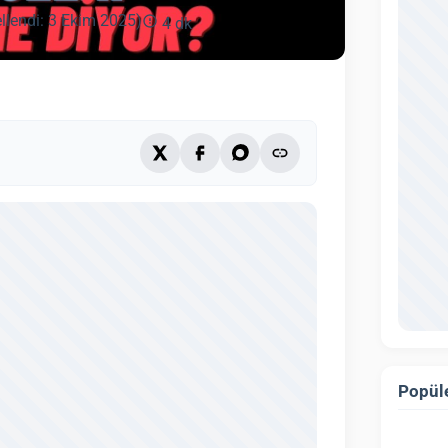
llendi: 3 Ekim 2025)
4 dk
Popüle