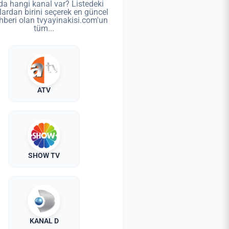
da hangi kanal var? Listedeki
lardan birini seçerek en güncel
hberi olan tvyayinakisi.com'un
tüm...
ATV
SHOW TV
KANAL D