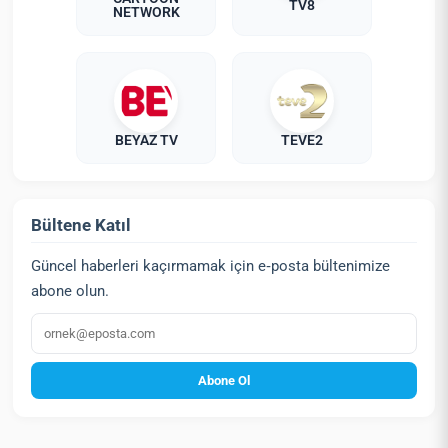
TV8
NETWORK
BEYAZ TV
TEVE2
Bültene Katıl
Güncel haberleri kaçırmamak için e‑posta bültenimize
abone olun.
E‑posta
Abone Ol