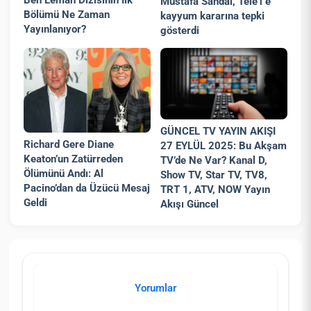
Mustafa Sandal, Tele1’e
Bölümü Ne Zaman
kayyum kararına tepki
Yayınlanıyor?
gösterdi
GÜNCEL TV YAYIN AKIŞI
Richard Gere Diane
27 EYLÜL 2025: Bu Akşam
Keaton’un Zatürreden
TV’de Ne Var? Kanal D,
Ölümünü Andı: Al
Show TV, Star TV, TV8,
Pacino’dan da Üzücü Mesaj
TRT 1, ATV, NOW Yayın
Geldi
Akışı Güncel
Yorumlar