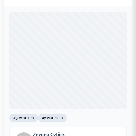
#şevval sam
#yasak elma
Zeynep Öztürk