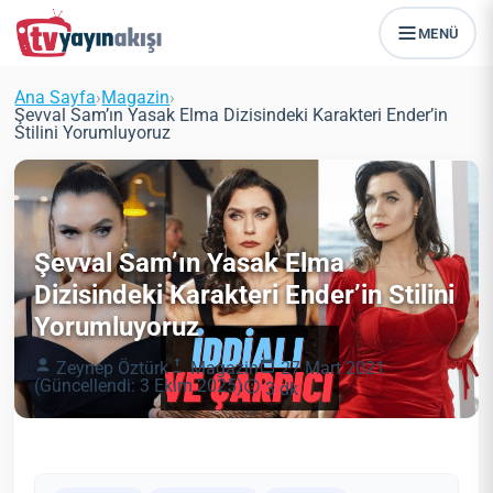
MENÜ
Ana Sayfa
›
Magazin
›
Şevval Sam’ın Yasak Elma Dizisindeki Karakteri Ender’in
Stilini Yorumluyoruz
Şevval Sam’ın Yasak Elma
Dizisindeki Karakteri Ender’in Stilini
Yorumluyoruz
Zeynep Öztürk
Magazin
27 Mart 2021
(Güncellendi: 3 Ekim 2025)
3 dk