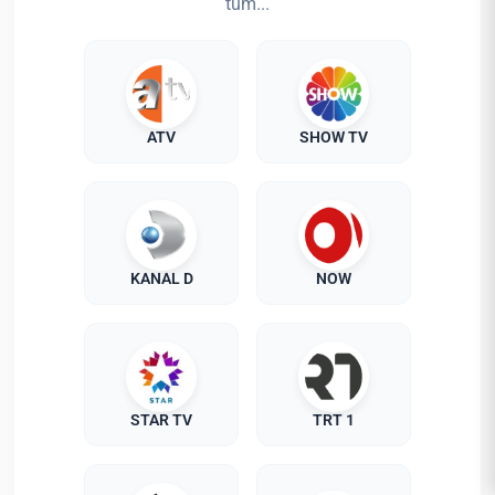
tüm...
ATV
SHOW TV
KANAL D
NOW
STAR TV
TRT 1