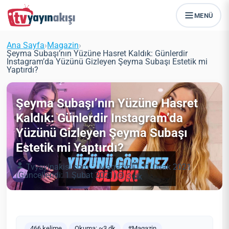
MENÜ
Ana Sayfa
›
Magazin
›
Şeyma Subaşı’nın Yüzüne Hasret Kaldık: Günlerdir
Instagram’da Yüzünü Gizleyen Şeyma Subaşı Estetik mi
Yaptırdı?
Şeyma Subaşı’nın Yüzüne Hasret
Kaldık: Günlerdir Instagram’da
Yüzünü Gizleyen Şeyma Subaşı
Estetik mi Yaptırdı?
Tvyayinakisi.com
Magazin
31 Ocak 2021
(Güncellendi: 1 Şubat 2021)
3 dk
466 kelime
Okuma: ~3 dk
#Magazin