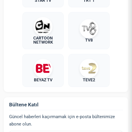
STAR TV
TRT 1
CARTOON
TV8
NETWORK
BEYAZ TV
TEVE2
Bültene Katıl
Güncel haberleri kaçırmamak için e‑posta bültenimize
abone olun.