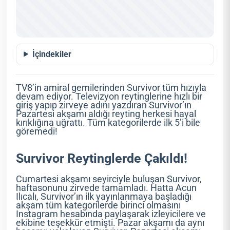
İçindekiler
TV8’in amiral gemilerinden Survivor tüm hızıyla
devam ediyor. Televizyon reytinglerine hızlı bir
giriş yapıp zirveye adını yazdıran Survivor’ın
Pazartesi akşamı aldığı reyting herkesi hayal
kırıklığına uğrattı. Tüm kategorilerde ilk 5’i bile
göremedi!
Survivor Reytinglerde Çakıldı!
Cumartesi akşamı seyirciyle buluşan Survivor,
haftasonunu zirvede tamamladı. Hatta Acun
Ilıcalı, Survivor’ın ilk yayınlanmaya başladığı
akşam tüm kategorilerde birinci olmasını
Instagram hesabında paylaşarak izleyicilere ve
ekibine teşekkür etmişti. Pazar akşamı da aynı