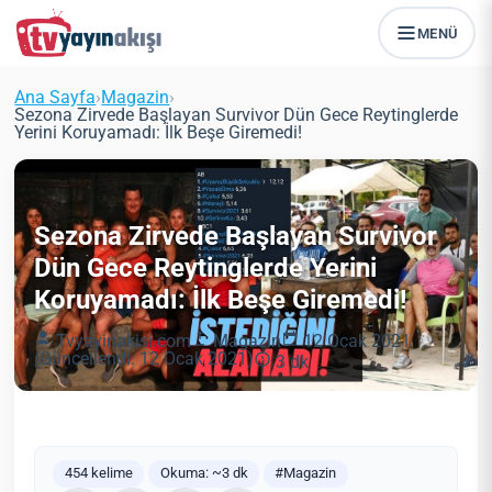
MENÜ
Ana Sayfa
›
Magazin
›
Sezona Zirvede Başlayan Survivor Dün Gece Reytinglerde
Yerini Koruyamadı: İlk Beşe Giremedi!
Sezona Zirvede Başlayan Survivor
Dün Gece Reytinglerde Yerini
Koruyamadı: İlk Beşe Giremedi!
Tvyayinakisi.com
Magazin
12 Ocak 2021
(Güncellendi: 12 Ocak 2021)
3 dk
454 kelime
Okuma: ~3 dk
#Magazin