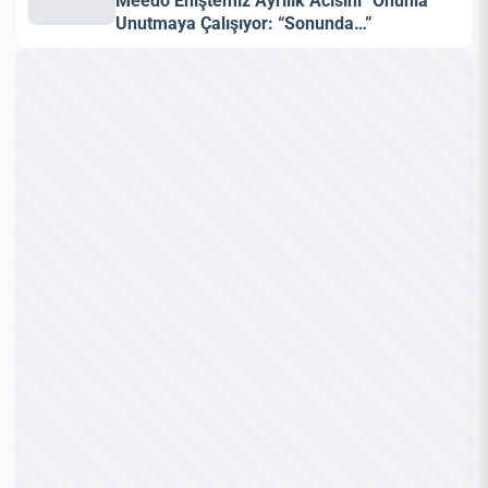
Meedo Eniştemiz Ayrılık Acısını “Onunla”
Unutmaya Çalışıyor: “Sonunda…”