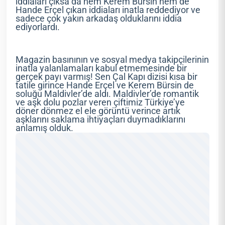
iddiaları çıksa da hem Kerem Bürsin hem de
Hande Erçel çıkan iddiaları inatla reddediyor ve
sadece çok yakın arkadaş olduklarını iddia
ediyorlardı.
Magazin basınının ve sosyal medya takipçilerinin
inatla yalanlamaları kabul etmemesinde bir
gerçek payı varmış! Sen Çal Kapı dizisi kısa bir
tatile girince Hande Erçel ve Kerem Bürsin de
soluğu Maldivler’de aldı. Maldivler’de romantik
ve aşk dolu pozlar veren çiftimiz Türkiye’ye
döner dönmez el ele görüntü verince artık
aşklarını saklama ihtiyaçları duymadıklarını
anlamış olduk.