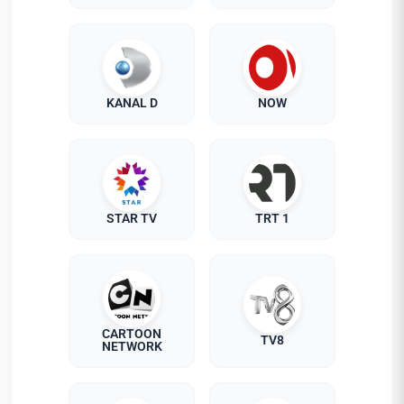
KANAL D
NOW
STAR TV
TRT 1
CARTOON
TV8
NETWORK