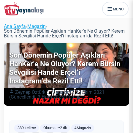
MENÜ
Ana Sayfa
›
Magazin
›
Son Dönemin Popüler Aşıkları HanKer’e Ne Oluyor? Kerem
Bürsin Sevgilisi Hande Erçel’i Instagram’da Rezil Etti!
Son Dönemin Popüler Aşıkları
HanKer’e Ne Oluyor? Kerem Bürsin
Sevgilisi Hande Erçel’i
Instagram’da Rezil Etti!
Zeynep Öztürk
Magazin
30 Ekim 2021
(Güncellendi: 3 Ekim 2025)
2 dk
389 kelime
Okuma: ~2 dk
#Magazin