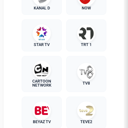
KANAL D
NOW
STAR TV
TRT 1
CARTOON
TV8
NETWORK
BEYAZ TV
TEVE2