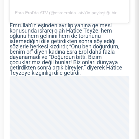
Esra Erol’da ATV (@esraerolda_atv)’in paylaştığı bir gönderi
Emrullah’ın eşinden ayrılıp yanına gelmesi
konusunda ısrarcı olan Hatice Teyze, hem
oğlunu hem gelinini hem de torununu
istemediğini dile getirdikten sonra söylediği
sözlerle herkesi kızdırdı; “Onu ben doğurdum,
benim o!” diyen kadına Esra Erol daha fazla
dayanamadı ve “Doğurdun bitti. Bizim
çocuklarımız değil bunlar! Biz onları dünyaya
getirdikten sonra artık bireyler.” diyerek Hatice
Teyzeye kızgınlığı dile getirdi.