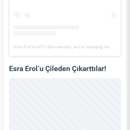
Esra Erol’da ATV (@esraerolda_atv)’in paylaştığı bir gönderi
Esra Erol’u Çileden Çıkarttılar!