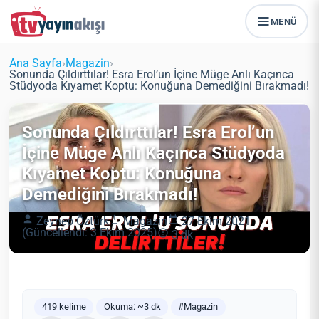
MENÜ
Ana Sayfa
›
Magazin
›
Sonunda Çıldırttılar! Esra Erol’un İçine Müge Anlı Kaçınca
Stüdyoda Kıyamet Koptu: Konuğuna Demediğini Bırakmadı!
Sonunda Çıldırttılar! Esra Erol’un
İçine Müge Anlı Kaçınca Stüdyoda
Kıyamet Koptu: Konuğuna
Demediğini Bırakmadı!
Zeynep Öztürk
Magazin
27 Ekim 2021
(Güncellendi: 3 Ekim 2025)
3 dk
419 kelime
Okuma: ~3 dk
#Magazin