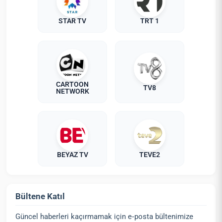
STAR TV
TRT 1
CARTOON
TV8
NETWORK
BEYAZ TV
TEVE2
Bültene Katıl
Güncel haberleri kaçırmamak için e‑posta bültenimize