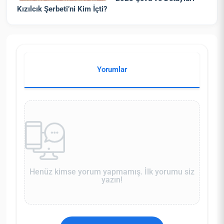
Kızılcık Şerbeti’ni Kim İçti?
Yorumlar
Henüz kimse yorum yapmamış. İlk yorumu siz
yazın!