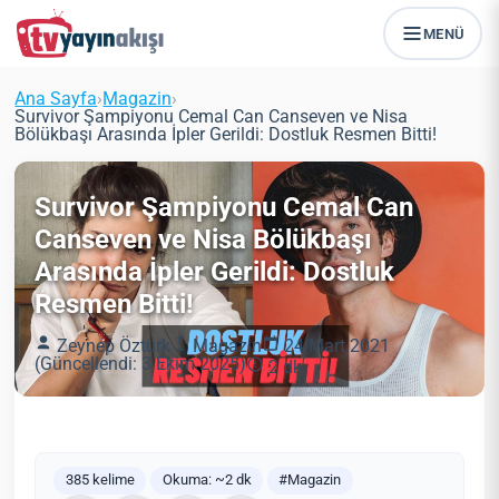
MENÜ
Ana Sayfa
›
Magazin
›
Survivor Şampiyonu Cemal Can Canseven ve Nisa
Bölükbaşı Arasında İpler Gerildi: Dostluk Resmen Bitti!
Survivor Şampiyonu Cemal Can
Canseven ve Nisa Bölükbaşı
Arasında İpler Gerildi: Dostluk
Resmen Bitti!
Zeynep Öztürk
Magazin
24 Mart 2021
(Güncellendi: 3 Ekim 2025)
2 dk
385 kelime
Okuma: ~2 dk
#Magazin