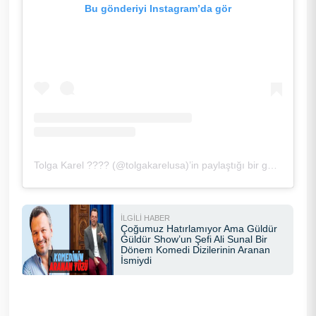
Bu gönderiyi Instagram’da gör
Tolga Karel ???? (@tolgakarelusa)’in paylaştığı bir gönderi