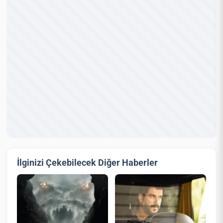
İlginizi Çekebilecek Diğer Haberler