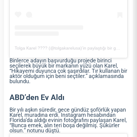
Tolga Karel ???? (@tolgakarelusa)’in paylaştığı bir gönderi
Binlerce adayın başvurduğu projede birinci
seçilerek büyük bir markanın yüzü olan Karel,
“Hikayemi duyunca çok şaşırdılar. Tır kullanan bir
aktör olduğum için beni seçtiler.” açıklamasında
bulundu.
ABD’den Ev Aldı
Bir yılı aşkın süredir, gece gündüz şoförlük yapan
Karel, muradına erdi. Instagram hesabından
Florida’da aldığı evinin fotoğrafını paylaşan Karel,
“Bunca emek, alın teri boşa değilmiş. Şükürler
olsun.” notunu düştü.