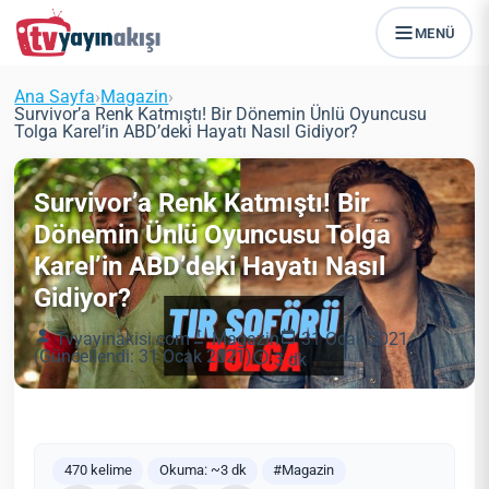
MENÜ
Ana Sayfa
›
Magazin
›
Survivor’a Renk Katmıştı! Bir Dönemin Ünlü Oyuncusu
Tolga Karel’in ABD’deki Hayatı Nasıl Gidiyor?
Survivor’a Renk Katmıştı! Bir
Dönemin Ünlü Oyuncusu Tolga
Karel’in ABD’deki Hayatı Nasıl
Gidiyor?
Tvyayinakisi.com
Magazin
31 Ocak 2021
(Güncellendi: 31 Ocak 2021)
3 dk
470 kelime
Okuma: ~3 dk
#Magazin