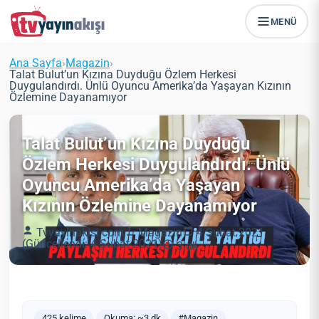
MENÜ
Ana Sayfa
›
Magazin
›
Talat Bulut’un Kızına Duyduğu Özlem Herkesi
Duygulandırdı. Ünlü Oyuncu Amerika’da Yaşayan Kızının
Özlemine Dayanamıyor
Talat Bulut’un Kızına Duyduğu
Özlem Herkesi Duygulandırdı. Ünlü
Oyuncu Amerika’da Yaşayan
Kızının Özlemine Dayanamıyor
Tvyayinakisi.com
Magazin
4 Şubat 2021
(Güncellendi: 4 Şubat 2021)
3 dk
425 kelime
Okuma: ~3 dk
#Magazin