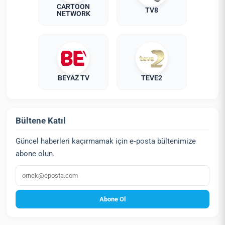
CARTOON
TV8
NETWORK
BEYAZ TV
TEVE2
Bültene Katıl
Güncel haberleri kaçırmamak için e‑posta bültenimize
abone olun.
E‑posta
Abone Ol