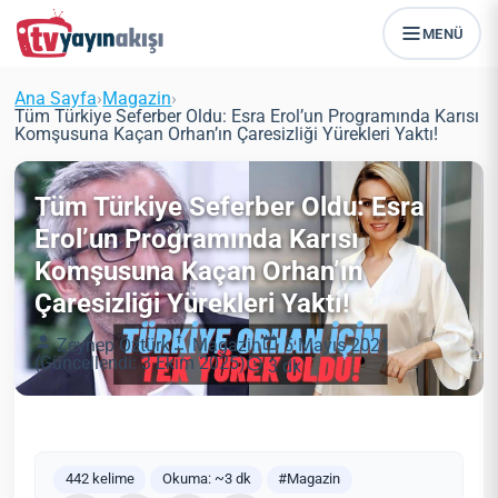
MENÜ
Ana Sayfa
›
Magazin
›
Tüm Türkiye Seferber Oldu: Esra Erol’un Programında Karısı
Komşusuna Kaçan Orhan’ın Çaresizliği Yürekleri Yaktı!
Tüm Türkiye Seferber Oldu: Esra
Erol’un Programında Karısı
Komşusuna Kaçan Orhan’ın
Çaresizliği Yürekleri Yaktı!
Zeynep Öztürk
Magazin
5 Mayıs 2021
(Güncellendi: 3 Ekim 2025)
3 dk
442 kelime
Okuma: ~3 dk
#Magazin