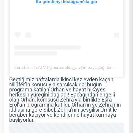
Bu gönderiyi Instagram’da gör
Esra Erol’da ATV (@esraerolda_atv)’in paylaştığı bir gönderi
Geçtiğimiz haftalarda ikinci kez evden kaçan
Nilüfer’in konusuyla sarsılsak da; bugün
programa katılan Orhan ve hayat hikayesi
herkesin yüreğini dağladı! Bacağından engelli
olan Orhan, komşusu Zehra’yla birrlikte Esra
Erol’un programına katıldı. Orhan’ın ve Zehra’nın
iddiasına göre Sibel; Zehra’nın sevgilisi Ümit’le
beraber kaçıyor ve kendilerine hayat kurmaya
başlıyorlar.