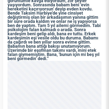
görüntümle kavga ediyordum, zor şeyler
yaşıyordum. Sonrasında babam beni ‘evin
bereketini kaçırıyorsun’ deyip evden kovdu.
Bende Taksim Harbiye’de yine cinsiyet
değiştirmiş olan bir arkadaşımın yanına gittim
bir süre orada kaldım ve onlar ne iş yapıyorsa
ben de yaptım. Tam 5 yıl ailemi görmedim. Tabi
psikolojim falan kalmadı o arada. Sonra
kardeşim beni gelip aldı, bana ev tuttu. Erkek
kardeşimin eşi vesile oldu bu duruma. Babamı
da çağırdı ve ben yıllar sonra evime gittim.
Babamın bana attığı bakışı unutamıyorum.
Üzerimde bir eşofman takımı vardı, mini etek
falan giymemiştim. Bana, ‘bunun için mi beş yıl
beni görmedin’ dedi.”