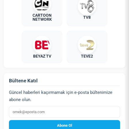
CARTOON
TV8
NETWORK
BEYAZ TV
TEVE2
Bültene Katıl
Güncel haberleri kaçırmamak için e‑posta bültenimize
abone olun.
E‑posta
Abone Ol