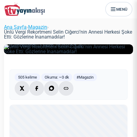
MENÜ
Ünlü Vergi Rekortmeni Selin
Ciğerci’nin Annesi Herkesi Şoke
Ana Sayfa
›
Magazin
›
Etti: Gözlerine İnanamadılar!
Ünlü Vergi Rekortmeni Selin Ciğerci’nin Annesi Herkesi Şoke
Etti: Gözlerine İnanamadılar!
Zeynep Öztürk
Magazin
23 Mayıs 2021
(Güncellendi: 3 Ekim 2025)
3 dk
505 kelime
Okuma: ~3 dk
#Magazin