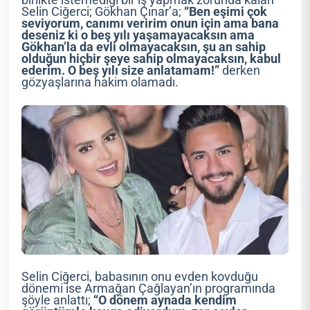
Selin Ciğerci; Gökhan Çınar’a;
“Ben eşimi çok
seviyorum, canımı veririm onun için ama bana
deseniz ki o beş yılı yaşamayacaksın ama
Gökhan’la da evli olmayacaksın, şu an sahip
olduğun hiçbir şeye sahip olmayacaksın, kabul
ederim. O beş yılı size anlatamam!”
derken
gözyaşlarına hakim olamadı.
Selin Ciğerci, babasının onu evden kovduğu
dönemi ise Armağan Çağlayan’ın programında
şöyle anlattı;
“O dönem aynada kendim