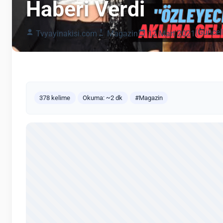
Haberi Verdi
(Güncel
Tvyayinakisi.com
Magazin
12 Mart 2021
378 kelime
Okuma: ~2 dk
#Magazin