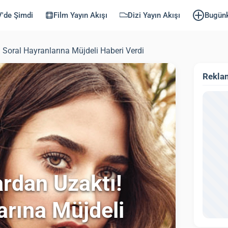
'de Şimdi
Film Yayın Akışı
Dizi Yayın Akışı
Bugün
 Soral Hayranlarına Müjdeli Haberi Verdi
Rekla
ardan Uzaktı!
arına Müjdeli