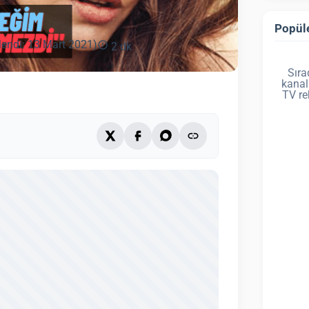
Popüle
lendi: 13 Mart 2021)
2 dk
Sıra
kanal
TV re