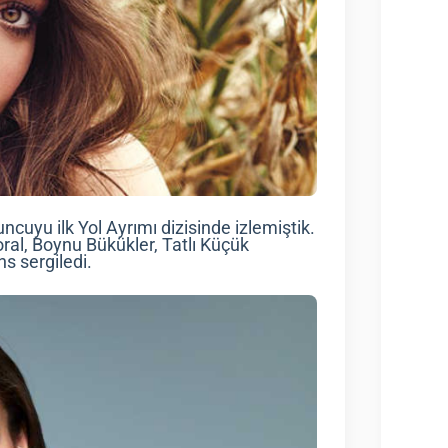
uyu ilk Yol Ayrımı dizisinde izlemiştik.
ral, Boynu Bükükler, Tatlı Küçük
ns sergiledi.