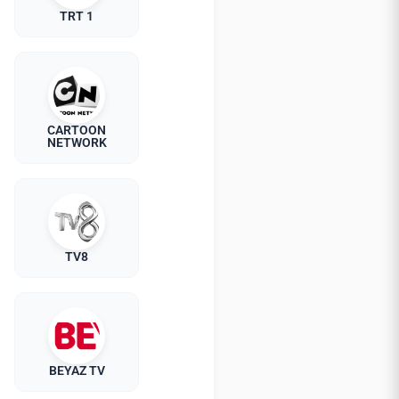
TRT 1
CARTOON
NETWORK
TV8
BEYAZ TV