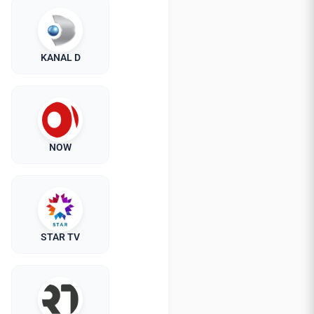
KANAL D
NOW
STAR TV