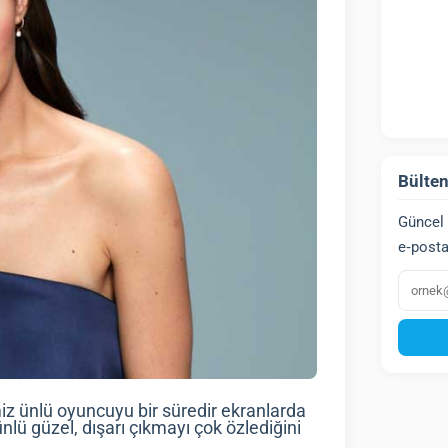
Bülten
Güncel 
e‑posta
E‑post
iz ünlü oyuncuyu bir süredir ekranlarda
ü güzel, dışarı çıkmayı çok özlediğini