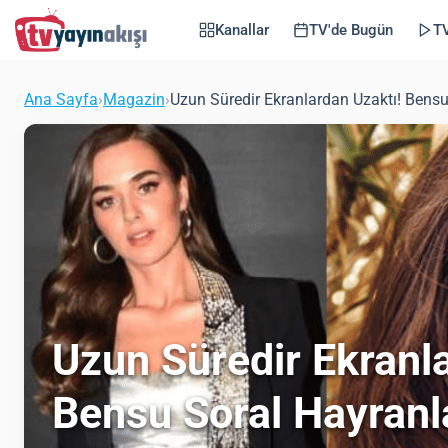
Kanallar
TV'de Bugün
TV
Ana Sayfa
›
Magazin
›
Uzun Süredir Ekranlardan Uzaktı! Bensu
Uzun Süredir Ekranl
Bensu Soral Hayranl