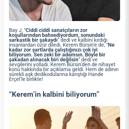
Bay J, “
Ciddi ciddi sanatçıların zor
koşullarından bahsediyordum, sonundaki
sarkastik bir şakaydı
” dedi ve kalbini kırdığı
insanlardan özür diledi. Kerem Bürsin’e de, “
Ne
kadar zor şartlarda çalıştığınızı çok iyi
biliyorum. Sen zeki bir adamsın. Böyle bir
şakadan alınacak biri değilsin
” dedi ve
sevgilerini yolladı. Kerem Bürsin’den de nihayet
konu hakkında bir açıklama geldi. Hem de adının
sürekli aşk dedikodularına karıştığı Hande
Erçel’le birlikte!
“Kerem’in kalbini biliyorum”