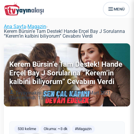
MENÜ
Ana Sayfa
›
Magazin
›
Kerem Bürsin’e Tam Destek! Hande Erçel Bay J Sorularına
“Kerem’in kalbini biliyorum” Cevabını Verdi
Kerem Bürsin’e Tam Destek! Hande
Erçel Bay J Sorularına “Kerem’in
kalbini biliyorum” Cevabını Verdi
Tvyayinakisi.com
Magazin
13 Mart 2021
(Güncellendi: 13 Mart 2021)
3 dk
530 kelime
Okuma: ~3 dk
#Magazin