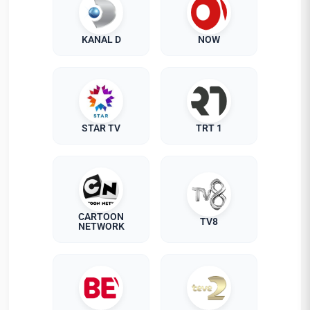
KANAL D
NOW
STAR TV
TRT 1
CARTOON
TV8
NETWORK