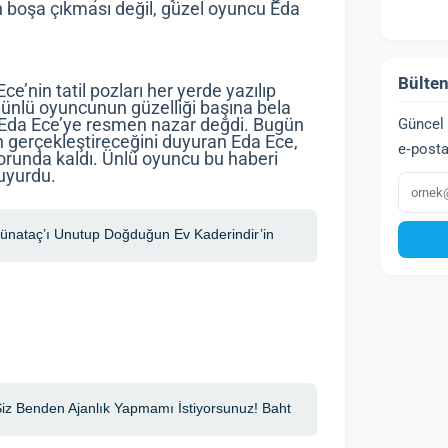
in boşa çıkması değil, güzel oyuncu Eda
Bülten
ce’nin tatil pozları her yerde yazılıp
 ünlü oyuncunun güzelliği başına bela
Güncel 
n Eda Ece’ye resmen nazar değdi. Bugün
yın gerçekleştireceğini duyuran Eda Ece,
e‑posta
zorunda kaldı. Ünlü oyuncu bu haberi
uyurdu.
E‑post