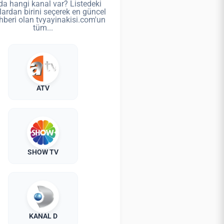
da hangi kanal var? Listedeki
lardan birini seçerek en güncel
hberi olan tvyayinakisi.com'un
tüm...
ATV
SHOW TV
KANAL D