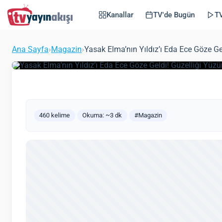
Geldi! Güzelliği Yüz
Kanallar
TV'de Bugün
TV
Gücüne Nazar Değdi
Ana Sayfa
›
Magazin
›
Yasak Elma’nın Yıldız’ı Eda Ece Göze G
(Güncel
Zeynep Öztürk
Magazin
22 Haziran 2021
460 kelime
Okuma: ~3 dk
#Magazin