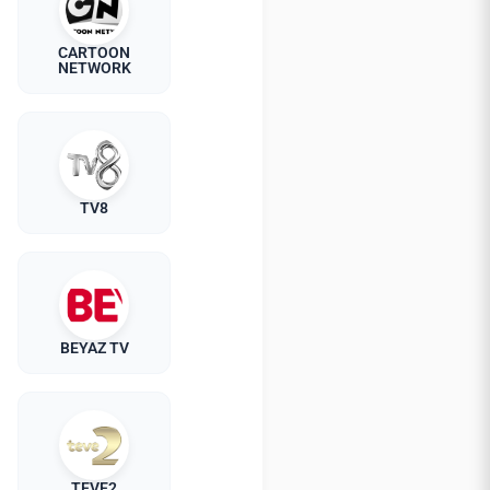
CARTOON
NETWORK
TV8
BEYAZ TV
TEVE2