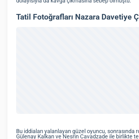
dolayısıyla da kavga çıkmasına sebep olmuştu.
Tatil Fotoğrafları Nazara Davetiye Ç
Bu iddiaları yalanlayan güzel oyuncu, sonrasında 
Gülenay Kalkan ve Nesrin Cavadzade ile birlikte tek