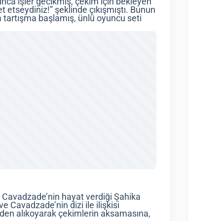
ınca işler gecikmiş, çekim için bekleyen
et etseydiniz!” şeklinde çıkışmıştı. Bunun
tartışma başlamış, ünlü oyuncu seti
n Cavadzade’nin hayat verdiği Şahika
e Cavadzade’nin dizi ile ilişkisi
inden alıkoyarak çekimlerin aksamasına,