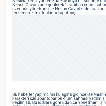
Neslihan Yeşilyurt ve Eda Ece koyu bir sohbete dal
Nesrin Cavadzade gerilerek ” İşi bitirip sonra sohb
üzerinde yönetmen ile Nesrin Cavadzade arasında 
terk ederek telefonlarını kapatmıştı.
Bu haberler yapımcının kulağına gidince ise Nesri
karakteri için apar topar bir ölüm sahnesi yazılmış v
kesilmişti. Bu iddilara göre Eda Ece Yönetmeni iş