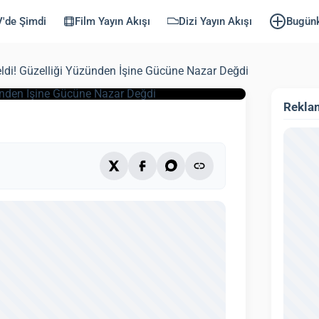
ünden İşine
'de Şimdi
Film Yayın Akışı
Dizi Yayın Akışı
Bugün
eldi! Güzelliği Yüzünden İşine Gücüne Nazar Değdi
lendi: 3 Ekim 2025)
3 dk
Rekla