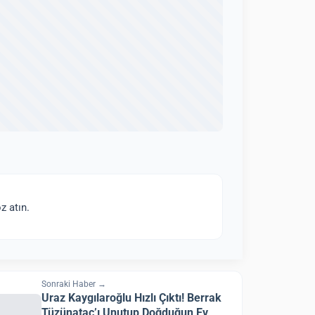
z atın.
Sonraki Haber →
Uraz Kaygılaroğlu Hızlı Çıktı! Berrak
Tüzünataç’ı Unutup Doğduğun Ev