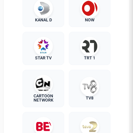
KANAL D
NOW
STAR TV
TRT 1
CARTOON
TV8
NETWORK