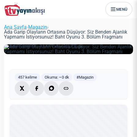
Ada Garip Olayların Ortasına
MENÜ
Düşüyor: Siz Benden Ajanlık
Yapmamı İstiyorsunuz! Baht Oyunu
Ana Sayfa
›
Magazin
›
3. Bölüm Fragmanı
Ada Garip Olayların Ortasına Düşüyor: Siz Benden Ajanlık
Yapmamı İstiyorsunuz! Baht Oyunu 3. Bölüm Fragmanı
Zeynep Öztürk
Magazin
23 Haziran 2021
(Güncellendi: 3 Ekim 2025)
3 dk
457 kelime
Okuma: ~3 dk
#Magazin