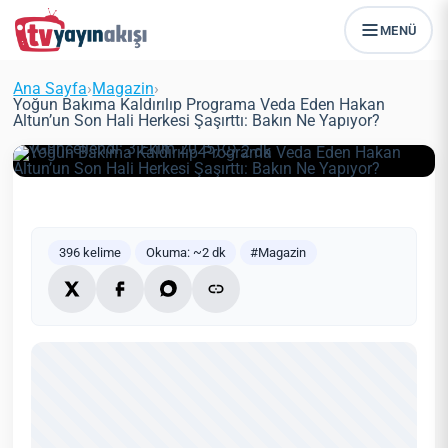
MENÜ
Yoğun Bakıma Kaldırılıp Programa
Veda Eden Hakan Altun’un Son Hali
Ana Sayfa
›
Magazin
›
Herkesi Şaşırttı: Bakın Ne Yapıyor?
Yoğun Bakıma Kaldırılıp Programa Veda Eden Hakan
Altun’un Son Hali Herkesi Şaşırttı: Bakın Ne Yapıyor?
Zeynep Öztürk
Magazin
21 Haziran 2021
(Güncellendi: 3 Ekim 2025)
2 dk
396 kelime
Okuma: ~2 dk
#Magazin