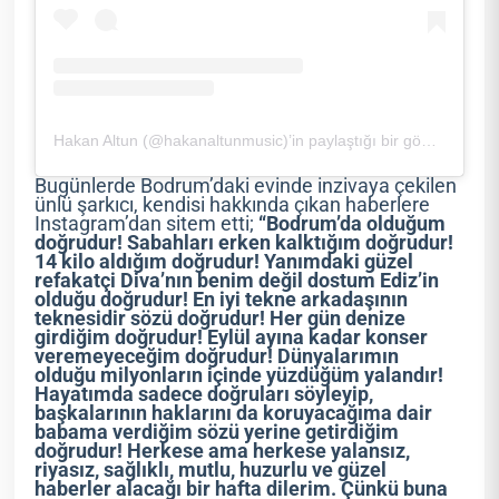
Hakan Altun (@hakanaltunmusic)’in paylaştığı bir gönderi
Bugünlerde Bodrum’daki evinde inzivaya çekilen
ünlü şarkıcı, kendisi hakkında çıkan haberlere
Instagram’dan sitem etti;
“Bodrum’da olduğum
doğrudur! Sabahları erken kalktığım doğrudur!
14 kilo aldığım doğrudur! Yanımdaki güzel
refakatçi Diva’nın benim değil dostum Ediz’in
olduğu doğrudur! En iyi tekne arkadaşının
teknesidir sözü doğrudur! Her gün denize
girdiğim doğrudur! Eylül ayına kadar konser
veremeyeceğim doğrudur! Dünyalarımın
olduğu milyonların içinde yüzdüğüm yalandır!
Hayatımda sadece doğruları söyleyip,
başkalarının haklarını da koruyacağıma dair
babama verdiğim sözü yerine getirdiğim
doğrudur! Herkese ama herkese yalansız,
riyasız, sağlıklı, mutlu, huzurlu ve güzel
haberler alacağı bir hafta dilerim. Çünkü buna