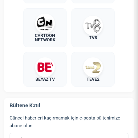
CARTOON
TV8
NETWORK
BEYAZ TV
TEVE2
Bültene Katıl
Güncel haberleri kaçırmamak için e‑posta bültenimize
abone olun.
E‑posta