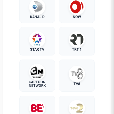
KANAL D
NOW
STAR TV
TRT 1
CARTOON
TV8
NETWORK