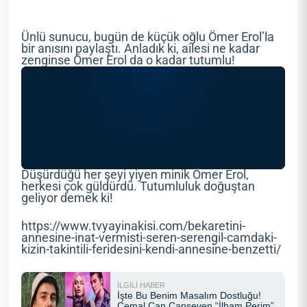
Ünlü sunucu, bugün de küçük oğlu Ömer Erol’la
bir anısını paylaştı. Anladık ki, ailesi ne kadar
zenginse Ömer Erol da o kadar tutumlu!
Düşürdüğü her şeyi yiyen minik Ömer Erol,
herkesi çok güldürdü. Tutumluluk doğuştan
geliyor demek ki!
https://www.tvyayinakisi.com/bekaretini-
annesine-inat-vermisti-seren-serengil-camdaki-
kizin-takintili-feridesini-kendi-annesine-benzetti/