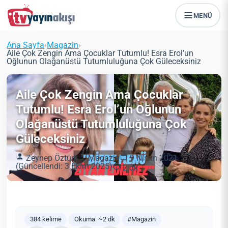
MENÜ
Ana Sayfa
›
Magazin
›
Aile Çok Zengin Ama Çocuklar Tutumlu! Esra Erol’un
Oğlunun Olağanüstü Tutumluluğuna Çok Güleceksiniz
Aile Çok Zengin Ama Çocuklar
Tutumlu! Esra Erol’un Oğlunun
Olağanüstü Tutumluluğuna Çok
Güleceksiniz
Zeynep Öztürk
Magazin
9 Nisan 2021
(Güncellendi: 3 Ekim 2025)
2 dk
384 kelime
Okuma: ~2 dk
#Magazin