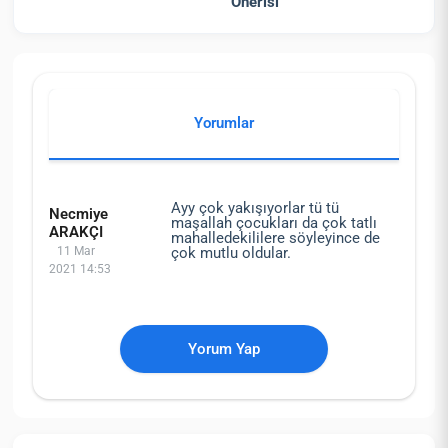
Önerisi
Yorumlar
Ayy çok yakışıyorlar tü tü
Necmiye
maşallah çocukları da çok tatlı
ARAKÇI
mahalledekililere söyleyince de
11 Mar
çok mutlu oldular.
2021 14:53
Yorum Yap