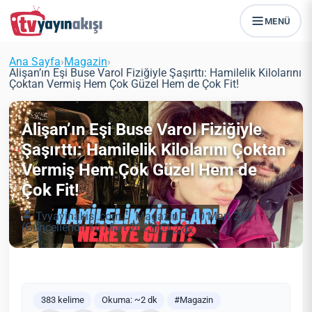
MENÜ
Ana Sayfa
›
Magazin
›
Alişan’ın Eşi Buse Varol Fiziğiyle Şaşırttı: Hamilelik Kilolarını
Çoktan Vermiş Hem Çok Güzel Hem de Çok Fit!
Alişan’ın Eşi Buse Varol Fiziğiyle
Şaşırttı: Hamilelik Kilolarını Çoktan
Vermiş Hem Çok Güzel Hem de
Çok Fit!
Tvyayinakisi.com
Magazin
10 Mart 2021
(Güncellendi: 10 Mart 2021)
2 dk
383 kelime
Okuma: ~2 dk
#Magazin