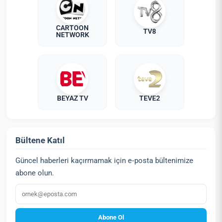
CARTOON
TV8
NETWORK
BEYAZ TV
TEVE2
Bültene Katıl
Güncel haberleri kaçırmamak için e‑posta bültenimize
abone olun.
E‑posta
Abone Ol