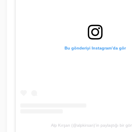
Bu gönderiyi Instagram’da gör
Alp Kırşan (@alpkirsan)’in paylaştığı bir gö