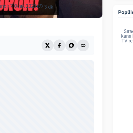
endi: 7 Ocak 2021)
3 dk
Popüle
Sıra
kanal
TV re