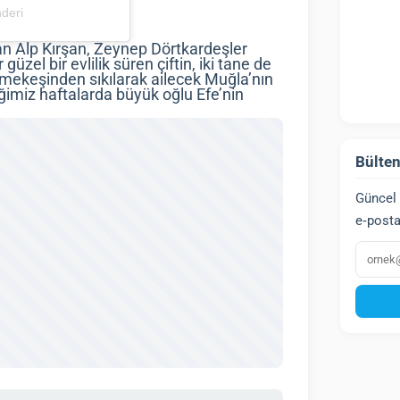
nderi
an Alp Kırşan, Zeynep Dörtkardeşler
 güzel bir evlilik süren çiftin, iki tane de
keşmekeşinden sıkılarak ailecek Muğla’nın
iğimiz haftalarda büyük oğlu Efe’nin
Bülten
Güncel 
e‑posta
E‑post