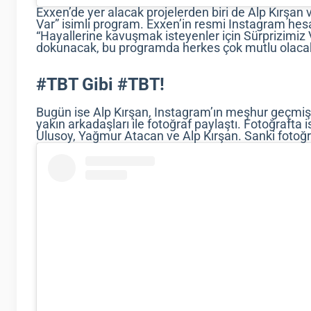
Exxen’de yer alacak projelerden biri de Alp Kırşan
Var” isimli program. Exxen’in resmi Instagram he
“Hayallerine kavuşmak isteyenler için Sürprizimiz V
dokunacak, bu programda herkes çok mutlu olacak
#TBT Gibi #TBT!
Bugün ise Alp Kırşan, Instagram’ın meşhur geçmiş
yakın arkadaşları ile fotoğraf paylaştı. Fotoğrafta 
Ulusoy, Yağmur Atacan ve Alp Kırşan. Sanki fotoğr