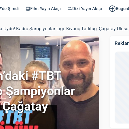
'de Şimdi
Film Yayın Akışı
Dizi Yayın Akışı
Bugün
 Uydu! Kadro Şampiyonlar Ligi: Kıvanç Tatlıtuğ, Çağatay Ulusoy
Rekla
m’daki #TBT
o Şampiyonlar
, Çağatay