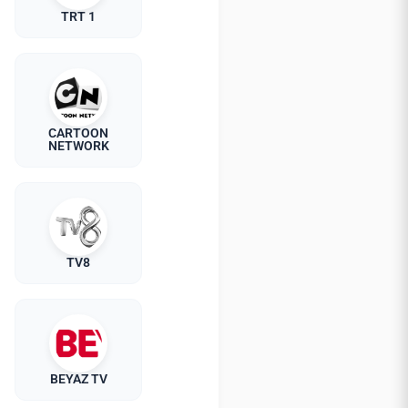
TRT 1
CARTOON
NETWORK
TV8
BEYAZ TV