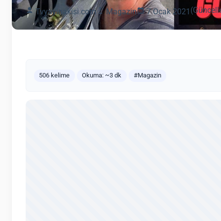
(Güncell
Tvyayinakisi.com
Magazin
7 Ocak 2021
506 kelime
Okuma: ~3 dk
#Magazin