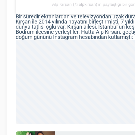
Alp Kırşan (@alpkirsan)’in paylaştığı bir gö
Bir süredir ekranlardan ve televizyondan uzak dur
Kırşan ile 2014 yılında hayatını birleştirmişti. 7 yıldır
dünya tatlısı oğlu var. Kırşan ailesi, İstanbul’un 
Bodrum ilçesine yerleştiler. Hatta Alp Kırşan, geçt
doğum gününü Instagram hesabından kutlamıştı: