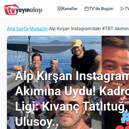
Kanallar
TV'de Bugün
TV
Ana Sayfa
›
Magazin
›
Alp Kırşan Instagram’daki #TBT Akımına
Alp Kırşan Instagra
Akımına Uydu! Kadr
Ligi: Kıvanç Tatlıtuğ
Ulusoy..