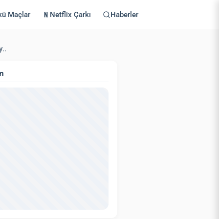
kü Maçlar
Netflix Çarkı
Haberler
..
m