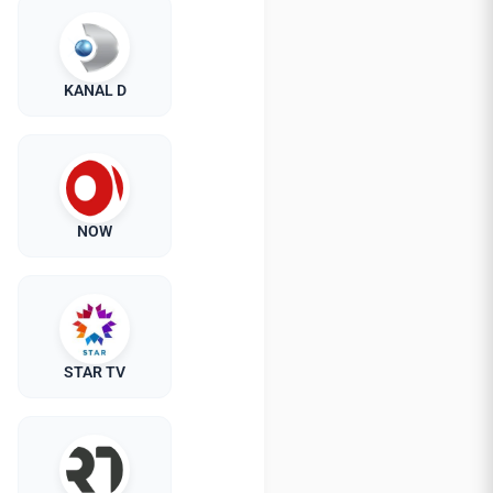
KANAL D
NOW
STAR TV