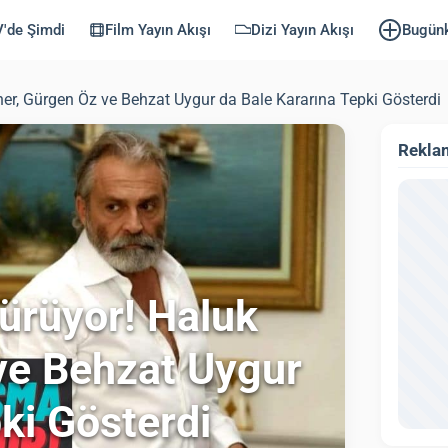
'de Şimdi
Film Yayın Akışı
Dizi Yayın Akışı
Bugün
ner, Gürgen Öz ve Behzat Uygur da Bale Kararına Tepki Gösterdi
Rekla
Sürüyor! Haluk
 ve Behzat Uygur
ki Gösterdi