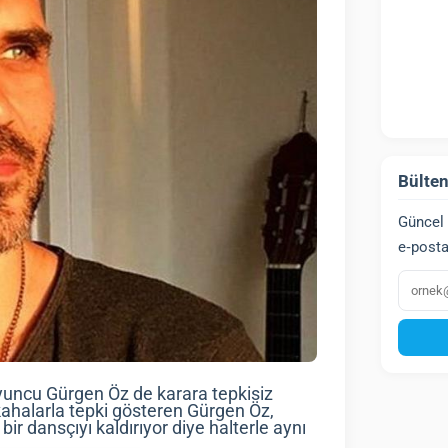
Bülten
Güncel 
e‑posta
E‑post
oyuncu Gürgen Öz de karara tepkisiz
kahalarla tepki gösteren Gürgen Öz,
bir dansçıyı kaldırıyor diye halterle aynı