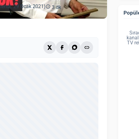
lendi: 29 Ocak 2021)
3 dk
Popüle
Sıra
kanal
TV re