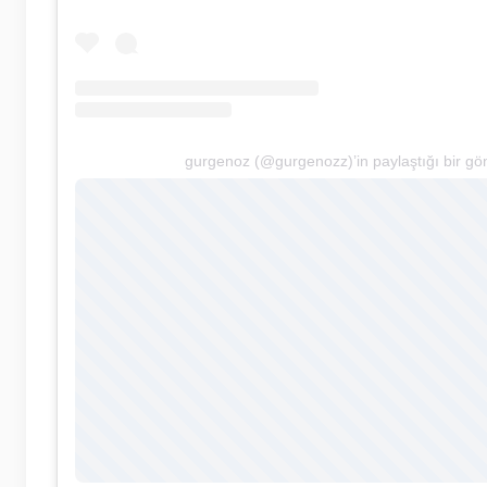
gurgenoz (@gurgenozz)’in paylaştığı bir gö