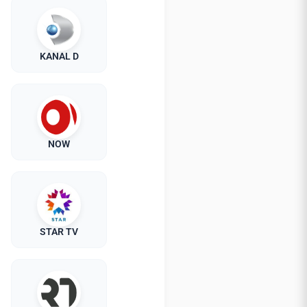
KANAL D
NOW
STAR TV