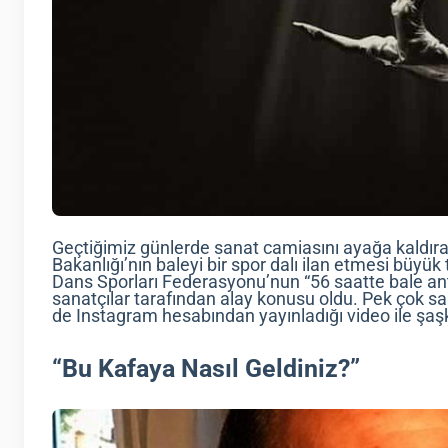
Geçtiğimiz günlerde sanat camiasını ayağa kaldıra
Bakanlığı’nın baleyi bir spor dalı ilan etmesi büyük
Dans Sporları Federasyonu’nun “56 saatte bale an
sanatçılar tarafından alay konusu oldu. Pek çok s
de Instagram hesabından yayınladığı video ile şaşkın
“Bu Kafaya Nasıl Geldiniz?”