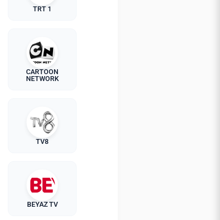
TRT 1
CARTOON
NETWORK
TV8
BEYAZ TV