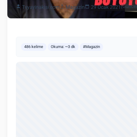
(Güncel
Tvyayinakisi.com
Magazin
29 Ocak 2021
486 kelime
Okuma: ~3 dk
#Magazin