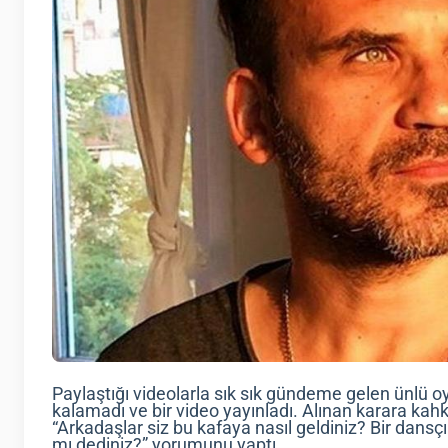
Paylaştığı videolarla sık sık gündeme gelen ünlü 
kalamadı ve bir video yayınladı. Alınan karara kah
“Arkadaşlar siz bu kafaya nasıl geldiniz? Bir dansçı 
mı dediniz?” yorumunu yaptı.