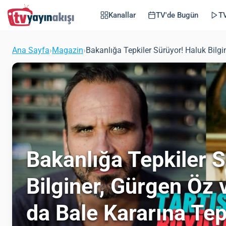
Kanallar
TV'de Bugün
TV
Ana Sayfa
›
Magazin
›
Bakanlığa Tepkiler Sürüyor! Haluk Bilgi
Bakanlığa Tepkiler 
Bilginer, Gürgen Öz
da Bale Kararına Tep