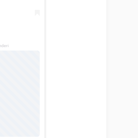
nderi