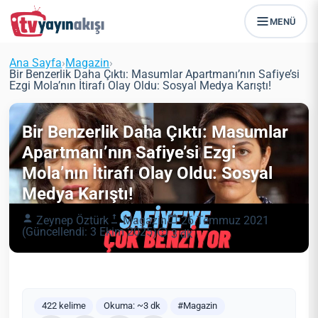
MENÜ
Ana Sayfa
›
Magazin
›
Bir Benzerlik Daha Çıktı: Masumlar Apartmanı’nın Safiye’si
Ezgi Mola’nın İtirafı Olay Oldu: Sosyal Medya Karıştı!
Bir Benzerlik Daha Çıktı: Masumlar
Apartmanı’nın Safiye’si Ezgi
Mola’nın İtirafı Olay Oldu: Sosyal
Medya Karıştı!
Zeynep Öztürk
Magazin
26 Temmuz 2021
(Güncellendi: 3 Ekim 2025)
3 dk
422 kelime
Okuma: ~3 dk
#Magazin