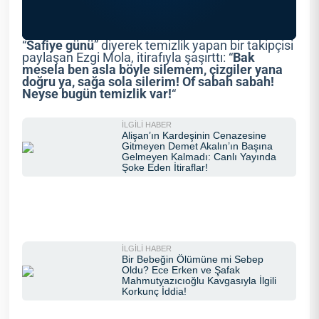
“
Safiye günü
” diyerek temizlik yapan bir takipçisi
paylaşan Ezgi Mola, itirafıyla şaşırttı: “
Bak
mesela ben asla böyle silemem, çizgiler yana
doğru ya, sağa sola silerim! Of sabah sabah!
Neyse bugün temizlik var!
“