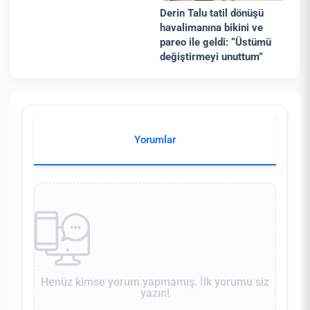
Derin Talu tatil dönüşü
havalimanına bikini ve
pareo ile geldi: “Üstümü
değiştirmeyi unuttum”
Yorumlar
Henüz kimse yorum yapmamış. İlk yorumu siz
yazın!