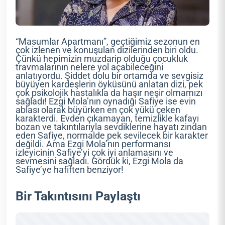
“Masumlar Apartmanı”, geçtiğimiz sezonun en
çok izlenen ve konuşulan dizilerinden biri oldu.
Çünkü hepimizin muzdarip olduğu çocukluk
travmalarının nelere yol açabileceğini
anlatıyordu. Şiddet dolu bir ortamda ve sevgisiz
büyüyen kardeşlerin öyküsünü anlatan dizi, pek
çok psikolojik hastalıkla da haşır neşir olmamızı
sağladı! Ezgi Mola’nın oynadığı Safiye ise evin
ablası olarak büyürken en çok yükü çeken
karakterdi. Evden çıkamayan, temizlikle kafayı
bozan ve takıntılarıyla sevdiklerine hayatı zindan
eden Safiye, normalde pek sevilecek bir karakter
değildi. Ama Ezgi Mola’nın performansı
izleyicinin Safiye’yi çok iyi anlamasını ve
sevmesini sağladı. Gördük ki, Ezgi Mola da
Safiye’ye hafiften benziyor!
Bir Takıntısını Paylaştı