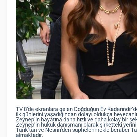
TV 8’de ekranlara gelen Doğduğun Ev Kaderindir’d
ilk günlerini yaşadığından dolayı oldukça heyecanlıd
Zeynep’in hayatına daha hızlı ve daha kolay bir şe
Zeynep’in hukuk danışmanı olarak şirketteki yerini a
Tarık’tan ve Nesrin’den şüphelenmekle beraber Tarı
almaktadır.