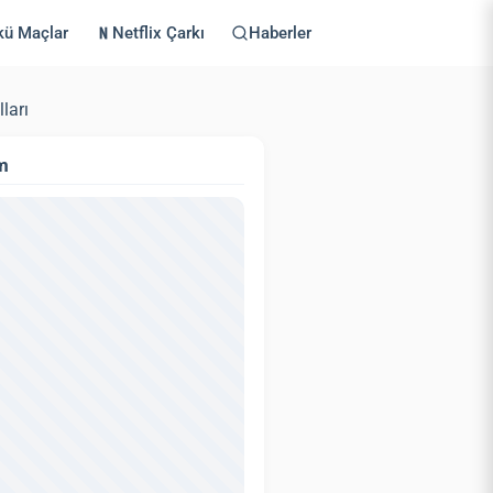
kü Maçlar
Netflix Çarkı
Haberler
ları
m