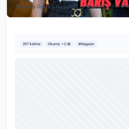
(Güncelle
Zeynep Öztürk
Magazin
18 Nisan 2021
397 kelime
Okuma: ~2 dk
#Magazin