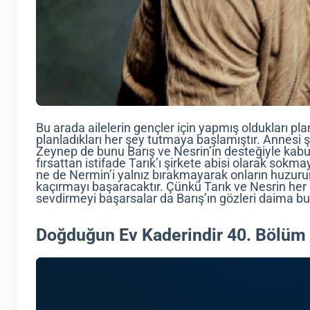
Bu arada ailelerin gençler için yapmış oldukları plan
planladıkları her şey tutmaya başlamıştır. Annesi 
Zeynep de bunu Barış ve Nesrin’in desteğiyle kabul
fırsattan istifade Tarık’ı şirkete abisi olarak sokm
ne de Nermin’i yalnız bırakmayarak onların huzur
kaçırmayı başaracaktır. Çünkü Tarık ve Nesrin her 
sevdirmeyi başarsalar da Barış’ın gözleri daima bu 
Doğduğun Ev Kaderindir 40. Bölüm