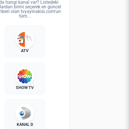
da hangi kanal var? Listedeki
lardan birini seçerek en güncel
hberi olan tvyayinakisi.com'un
tüm...
ATV
SHOW TV
KANAL D