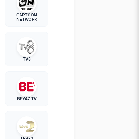
CARTOON
NETWORK
TV8
BEYAZ TV
TEVE2