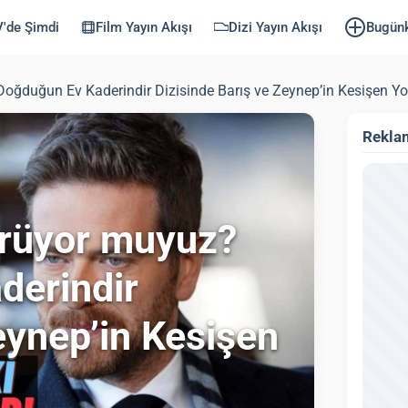
'de Şimdi
Film Yayın Akışı
Dizi Yayın Akışı
Bugün
oğduğun Ev Kaderindir Dizisinde Barış ve Zeynep’in Kesişen Yol
Rekla
ürüyor muyuz?
derindir
eynep’in Kesişen