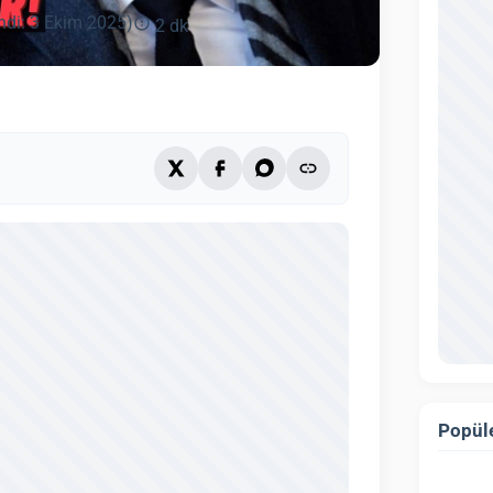
ndi: 3 Ekim 2025)
2 dk
Popüle