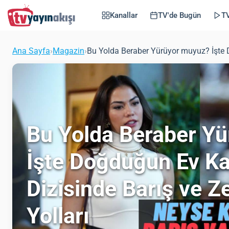
Kanallar
TV'de Bugün
TV
Ana Sayfa
›
Magazin
›
Bu Yolda Beraber Yürüyor muyuz? İşte D
Bu Yolda Beraber Y
İşte Doğduğun Ev Ka
Dizisinde Barış ve Z
Yolları