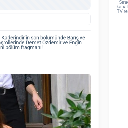
Sıra
kanal
TV re
Ev Kaderindir’in son bölümünde Barış ve
başrollerinde Demet Özdemir ve Engin
eni bölüm fragmanı!