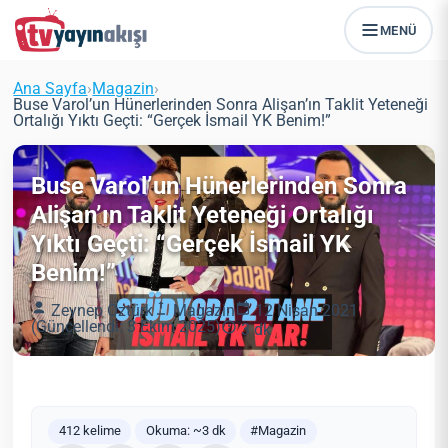
MENÜ
Ana Sayfa
›
Magazin
›
Buse Varol’un Hünerlerinden Sonra Alişan’ın Taklit Yeteneği
Ortalığı Yıktı Geçti: “Gerçek İsmail YK Benim!”
Buse Varol’un Hünerlerinden Sonra
Alişan’ın Taklit Yeteneği Ortalığı
Yıktı Geçti: “Gerçek İsmail YK
Benim!”
Zeynep Öztürk
Magazin
12 Nisan 2021
(Güncellendi: 3 Ekim 2025)
3 dk
412 kelime
Okuma: ~3 dk
#Magazin