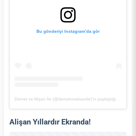
Bu gönderiyi Instagram’da gör
Demet ve Alişan İle (@demetvealisanile)’in paylaştığı bir gönderi
Alişan Yıllardır Ekranda!