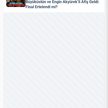
Büyüküstün ve Engin Akyürek’li Afiş Geldi:
Final Ertelendi mi?