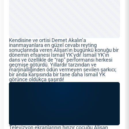
Kendisine ve ortisi Demet Akalın’a
inanmayanlara en güzel cevabı reyting
sonuçlarında veren Alişan’ın bugünkü konuğu bir
dönemin efsanesi İsmail YK’ydı! İsmail YK’ın
dans ve özellikle de “rap” performansı herkesi
geçmişe götürdü. Yıllardır tarzından ve
marjinalliğinden ödün vermeyen sevilen şarkıcı;
bir anda karşısında bir tane daha İsmail YK
görünce oldukça şaşırdı!
Televizyon ekranlarının hınzır çocuğu Alişan