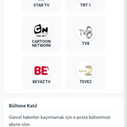
STAR TV
TRT 1
CARTOON
TV8
NETWORK
BEYAZ TV
TEVE2
Bültene Katıl
Güncel haberleri kaçırmamak için e‑posta bültenimize
abone olun.