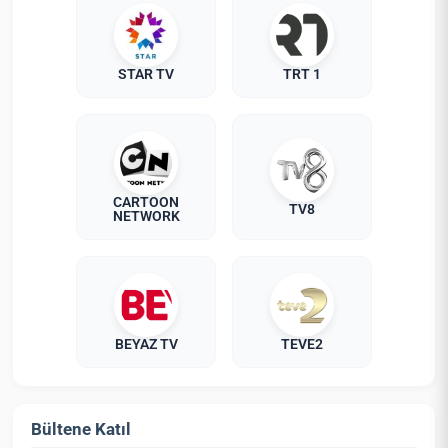
STAR TV
TRT 1
CARTOON
TV8
NETWORK
BEYAZ TV
TEVE2
Bültene Katıl