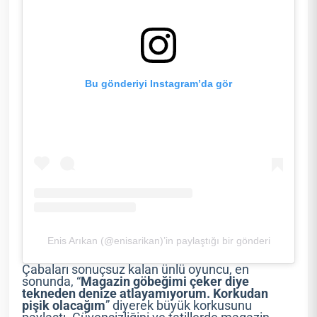
Bu gönderiyi Instagram’da gör
Enis Arıkan (@enisarikan)’in paylaştığı bir gönderi
Çabaları sonuçsuz kalan ünlü oyuncu, en
sonunda, “
Magazin göbeğimi çeker diye
tekneden denize atlayamıyorum. Korkudan
pişik olacağım
” diyerek büyük korkusunu