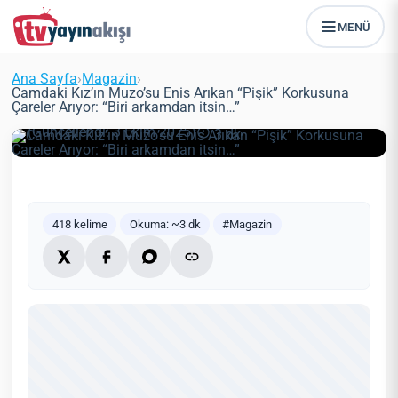
MENÜ
Camdaki Kız’ın Muzo’su Enis Arıkan
“Pişik” Korkusuna Çareler Arıyor:
Ana Sayfa
›
Magazin
›
“Biri arkamdan itsin…”
Camdaki Kız’ın Muzo’su Enis Arıkan “Pişik” Korkusuna
Çareler Arıyor: “Biri arkamdan itsin…”
Zeynep Öztürk
Magazin
26 Haziran 2021
(Güncellendi: 3 Ekim 2025)
3 dk
418 kelime
Okuma: ~3 dk
#Magazin