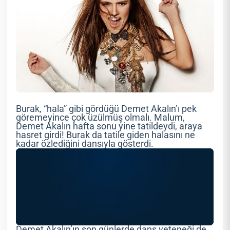
Burak, “hala” gibi gördüğü Demet Akalın’ı pek
göremeyince çok üzülmüş olmalı. Malum,
Demet Akalın hafta sonu yine tatildeydi, araya
hasret girdi! Burak da tatile giden halasını ne
kadar özlediğini dansıyla gösterdi.
Demet Akalın’ın son günlerde dans yeteneği de