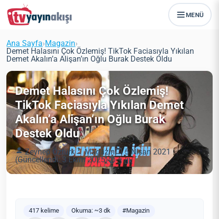
MENÜ
Ana Sayfa
›
Magazin
›
Demet Halasını Çok Özlemiş! TikTok Faciasıyla Yıkılan
Demet Akalın’a Alişan’ın Oğlu Burak Destek Oldu
Demet Halasını Çok Özlemiş!
TikTok Faciasıyla Yıkılan Demet
Akalın’a Alişan’ın Oğlu Burak
Destek Oldu
Zeynep Öztürk
Magazin
5 Nisan 2021
(Güncellendi: 3 Ekim 2025)
3 dk
417 kelime
Okuma: ~3 dk
#Magazin