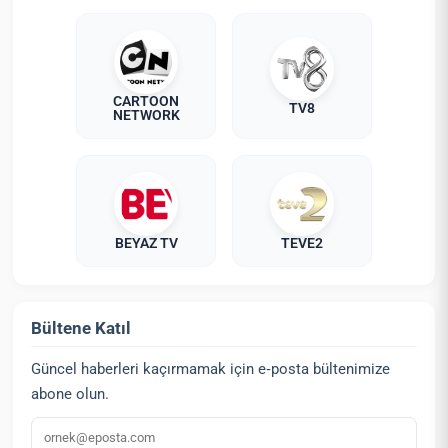
CARTOON
TV8
NETWORK
BEYAZ TV
TEVE2
Bültene Katıl
Güncel haberleri kaçırmamak için e‑posta bültenimize
abone olun.
E‑posta