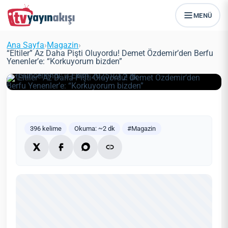
MENÜ
“Eltiler” Az Daha Pişti Oluyordu!
Demet Özdemir’den Berfu
Ana Sayfa
›
Magazin
›
Yenenler’e: “Korkuyorum bizden”
“Eltiler” Az Daha Pişti Oluyordu! Demet Özdemir’den Berfu
Yenenler’e: “Korkuyorum bizden”
Zeynep Öztürk
Magazin
12 Haziran 2021
(Güncellendi: 3 Ekim 2025)
2 dk
396 kelime
Okuma: ~2 dk
#Magazin