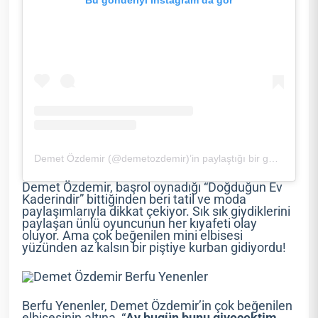
Bu gönderiyi Instagram’da gör
Demet Özdemir (@demetozdemir)’in paylaştığı bir gönderi
Demet Özdemir, başrol oynadığı “Doğduğun Ev
Kaderindir” bittiğinden beri tatil ve moda
paylaşımlarıyla dikkat çekiyor. Sık sık giydiklerini
paylaşan ünlü oyuncunun her kıyafeti olay
oluyor. Ama çok beğenilen mini elbisesi
yüzünden az kalsın bir piştiye kurban gidiyordu!
Berfu Yenenler, Demet Özdemir’in çok beğenilen
elbisesinin altına, “
Ay bugün bunu giyecektim,