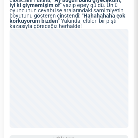
iyi ki giymemişim of
” yazıp epey güldü. Ünlü
oyuncunun cevabı ise aralarındaki samimiyetin
boyutunu gösteren cinstendi: “
Hahahahaha çok
korkuyorum bizden
” Yakında, eltileri bir pişti
kazasıyla göreceğiz herhalde!