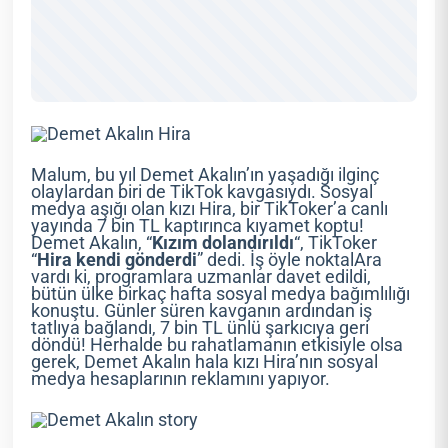
Malum, bu yıl Demet Akalın’ın yaşadığı ilginç
olaylardan biri de TikTok kavgasıydı. Sosyal
medya aşığı olan kızı Hira, bir TikToker’a canlı
yayında 7 bin TL kaptırınca kıyamet koptu!
Demet Akalın, “
Kızım
dolandırıldı
“, TikToker
“
Hira
kendi
gönderdi
” dedi. İş öyle noktalAra
vardı ki, programlara uzmanlar davet edildi,
bütün ülke birkaç hafta sosyal medya bağımlılığı
konuştu. Günler süren kavganın ardından iş
tatlıya bağlandı, 7 bin TL ünlü şarkıcıya geri
döndü! Herhalde bu rahatlamanın etkisiyle olsa
gerek, Demet Akalın hala kızı Hira’nın sosyal
medya hesaplarının reklamını yapıyor.