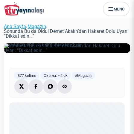
MENÜ
Sonunda Bu da Oldu! Demet
Akalın’dan Hakaret Dolu Uyarı:
Ana Sayfa
›
Magazin
›
“Dikkat edin…”
Sonunda Bu da Oldu! Demet Akalın’dan Hakaret Dolu Uyarı:
“Dikkat edin…”
Zeynep Öztürk
Magazin
12 Haziran 2021
(Güncellendi: 3 Ekim 2025)
2 dk
377 kelime
Okuma: ~2 dk
#Magazin