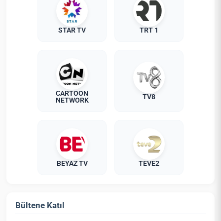
STAR TV
TRT 1
CARTOON
TV8
NETWORK
BEYAZ TV
TEVE2
Bültene Katıl