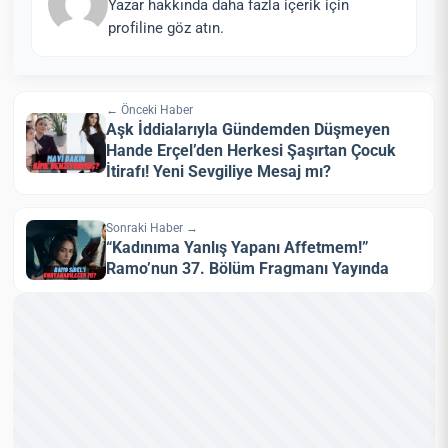
Yazar hakkında daha fazla içerik için
profiline göz atın.
← Önceki Haber
Aşk İddialarıyla Gündemden Düşmeyen
Hande Erçel’den Herkesi Şaşırtan Çocuk
İtirafı! Yeni Sevgiliye Mesaj mı?
Sonraki Haber →
“Kadınıma Yanlış Yapanı Affetmem!”
Ramo’nun 37. Bölüm Fragmanı Yayında