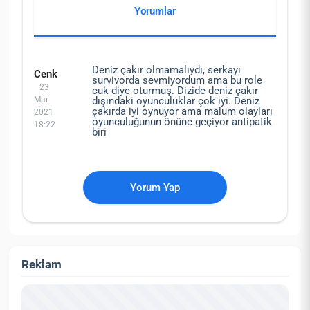
Yorumlar
Deniz çakır olmamalıydı, serkayı
Cenk
survivorda sevmiyordum ama bu role
23
cuk diye oturmuş. Dizide deniz çakır
Mar
dışındaki oyunculuklar çok iyi. Deniz
çakırda iyi oynuyor ama malum olayları
2021
oyunculuğunun önüne geçiyor antipatik
18:22
biri
Yorum Yap
Reklam