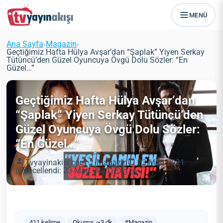
MENÜ
Ana Sayfa
›
Magazin
›
Geçtiğimiz Hafta Hülya Avşar’dan “Şaplak” Yiyen Serkay
Tütüncü’den Güzel Oyuncuya Övgü Dolu Sözler: “En
Güzel…”
Geçtiğimiz Hafta Hülya Avşar’dan
“Şaplak” Yiyen Serkay Tütüncü’den
Güzel Oyuncuya Övgü Dolu Sözler:
“En Güzel…”
Tvyayinakisi.com
Magazin
23 Mart 2021
(Güncellendi: 23 Mart 2021)
3 dk
411 kelime
Okuma: ~3 dk
#Magazin