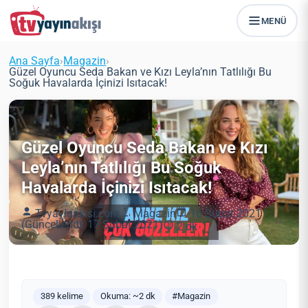
MENÜ
Ana Sayfa
›
Magazin
›
Güzel Oyuncu Seda Bakan ve Kızı Leyla’nın Tatlılığı Bu
Soğuk Havalarda İçinizi Isıtacak!
Güzel Oyuncu Seda Bakan ve Kızı
Leyla’nın Tatlılığı Bu Soğuk
Havalarda İçinizi Isıtacak!
Tvyayinakisi.com
Magazin
16 Şubat 2021
(Güncellendi: 17 Şubat 2021)
2 dk
389 kelime
Okuma: ~2 dk
#Magazin