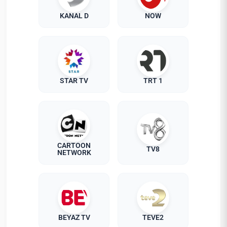
KANAL D
NOW
STAR TV
TRT 1
CARTOON
TV8
NETWORK
BEYAZ TV
TEVE2