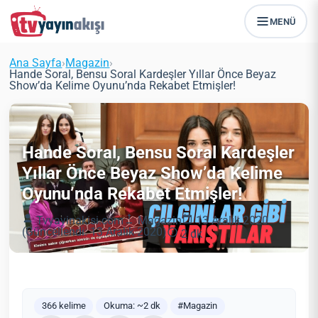
MENÜ
Ana Sayfa
›
Magazin
›
Hande Soral, Bensu Soral Kardeşler Yıllar Önce Beyaz
Show’da Kelime Oyunu’nda Rekabet Etmişler!
Hande Soral, Bensu Soral Kardeşler
Yıllar Önce Beyaz Show’da Kelime
Oyunu’nda Rekabet Etmişler!
Tvyayinakisi.com
Magazin
13 Aralık 2020
(Güncellendi: 13 Aralık 2020)
2 dk
366 kelime
Okuma: ~2 dk
#Magazin