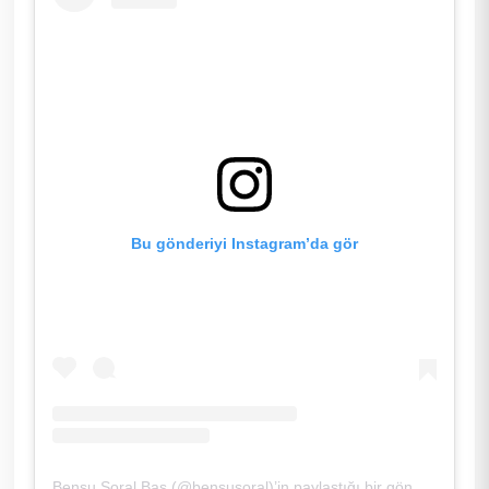
Bu gönderiyi Instagram’da gör
Bensu Soral Baş (@bensusoral)’in paylaştığı bir gönderi