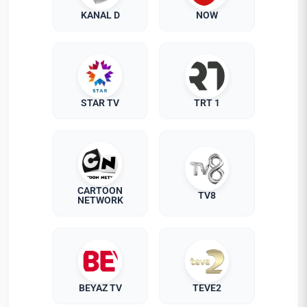
KANAL D
NOW
STAR TV
TRT 1
CARTOON
TV8
NETWORK
BEYAZ TV
TEVE2