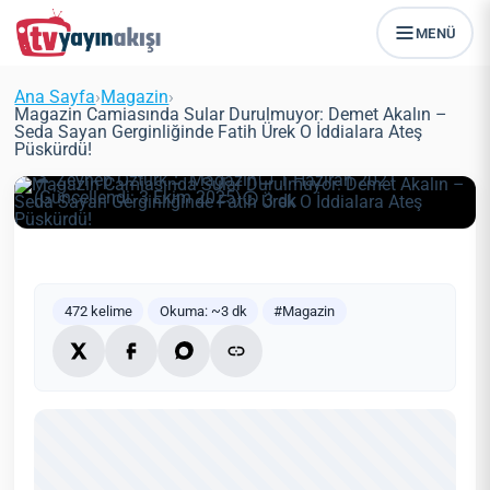
MENÜ
Magazin Camiasında Sular
Durulmuyor: Demet Akalın – Seda
Ana Sayfa
›
Magazin
›
Sayan Gerginliğinde Fatih Ürek O
Magazin Camiasında Sular Durulmuyor: Demet Akalın –
Seda Sayan Gerginliğinde Fatih Ürek O İddialara Ateş
İddialara Ateş Püskürdü!
Püskürdü!
Zeynep Öztürk
Magazin
1 Haziran 2021
(Güncellendi: 3 Ekim 2025)
3 dk
472 kelime
Okuma: ~3 dk
#Magazin