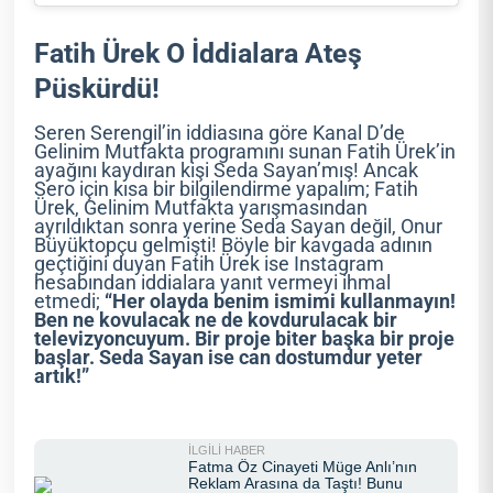
Fatih Ürek O İddialara Ateş
Püskürdü!
Seren Serengil’in iddiasına göre Kanal D’de
Gelinim Mutfakta programını sunan Fatih Ürek’in
ayağını kaydıran kişi Seda Sayan’mış! Ancak
Sero için kısa bir bilgilendirme yapalım; Fatih
Ürek, Gelinim Mutfakta yarışmasından
ayrıldıktan sonra yerine Seda Sayan değil, Onur
Büyüktopçu gelmişti! Böyle bir kavgada adının
geçtiğini duyan Fatih Ürek ise Instagram
hesabından iddialara yanıt vermeyi ihmal
etmedi;
“Her olayda benim ismimi kullanmayın!
Ben ne kovulacak ne de kovdurulacak bir
televizyoncuyum. Bir proje biter başka bir proje
başlar. Seda Sayan ise can dostumdur yeter
artık!”