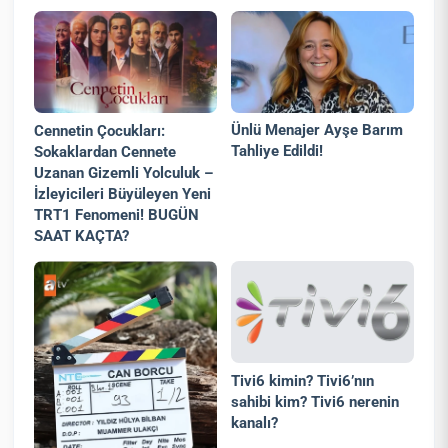
Ünlü Menajer Ayşe Barım
Cennetin Çocukları:
Tahliye Edildi!
Sokaklardan Cennete
Uzanan Gizemli Yolculuk –
İzleyicileri Büyüleyen Yeni
TRT1 Fenomeni! BUGÜN
SAAT KAÇTA?
Tivi6 kimin? Tivi6’nın
sahibi kim? Tivi6 nerenin
kanalı?