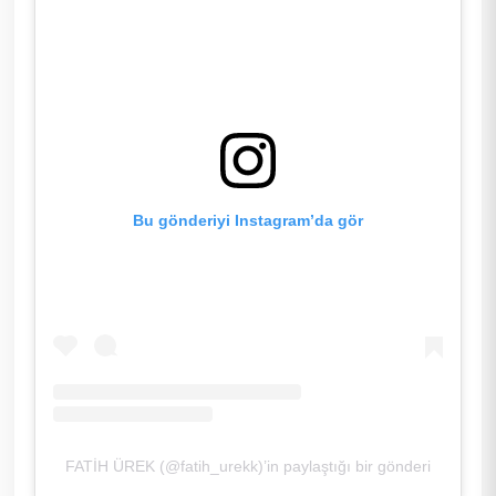
Bu gönderiyi Instagram’da gör
FATİH ÜREK (@fatih_urekk)’in paylaştığı bir gönderi