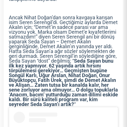
Ancak Nihat Doğan’dan sonra kavgaya karışan
isim Seren Serengil’di. Geçtiğimiz aylarda Demet
Akalın için; “Demet’in sadece parası var ama
vizyonu yok. Marka olsam Demet’e kıyafetlerimi
satmazdım!” diyen Seren Serengil ani bir dönüş
yaparak Seda Sayan – Demet Akalın
gerginliğinde, Demet Akalın’ın yanında yer aldı.
Hatta Seda Sayan’a ağır sözler söylemekten de
geri durmadı. Seren Serengil’in söylediğine göre,
Seda Sayan “dost” değilmiş; “
Seda Sayan bunu
ilk kez yapmıyor. 62 yaşında artık hırsını
törpülemesi gerekiyor… Geçmişten bugüne
Songül Karlı, Uğur Arslan, Nihat Doğan, Onur
Büyüktopçu, Fatih Ürek, şimdi de Demet Akalın
ve Alişan… Zaten tutsa bir kanalda kalır, her
sene zorluyor ama olmuyor… O dolgu topuklarla
‘Anacım, bacım’ yutturduğu zaman dilimi eskide
kaldı. Bir sürü kaliteli program var, kim
seyreder Seda Sayan’ı artık?
“