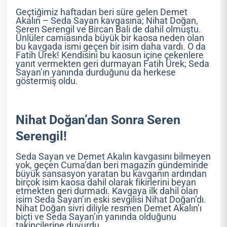
Geçtiğimiz haftadan beri süre gelen Demet
Akalın – Seda Sayan kavgasına; Nihat Doğan,
Seren Serengil ve Bircan Bali de dahil olmuştu.
Ünlüler camiasında büyük bir kaosa neden olan
bu kavgada ismi geçen bir isim daha vardı. O da
Fatih Ürek! Kendisini bu kaosun içine çekenlere
yanıt vermekten geri durmayan Fatih Ürek; Seda
Sayan’ın yanında durduğunu da herkese
göstermiş oldu.
Nihat Doğan’dan Sonra Seren
Serengil!
Seda Sayan ve Demet Akalın kavgasını bilmeyen
yok, geçen Cuma’dan beri magazin gündeminde
büyük sansasyon yaratan bu kavganın ardından
birçok isim kaosa dahil olarak fikirlerini beyan
etmekten geri durmadı. Kavgaya ilk dahil olan
isim Seda Sayan’ın eski sevgilisi Nihat Doğan’dı.
Nihat Doğan sivri diliyle resmen Demet Akalın’ı
biçti ve Seda Sayan’ın yanında olduğunu
takipçilerine duyurdu.