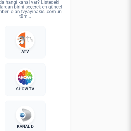
da hangi kanal var? Listedeki
lardan birini seçerek en güncel
hberi olan tvyayinakisi.com'un
tüm...
ATV
SHOW TV
KANAL D