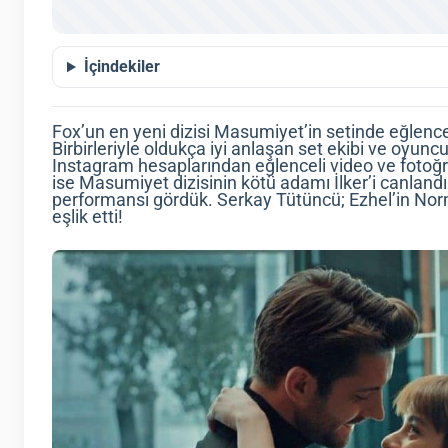
İçindekiler
Fox’un en yeni dizisi Masumiyet’in setinde eğlen
Birbirleriyle oldukça iyi anlaşan set ekibi ve oyun
Instagram hesaplarından eğlenceli video ve fotoğ
ise Masumiyet dizisinin kötü adamı İlker’i canlan
performansı gördük. Serkay Tütüncü; Ezhel’in Norm 
eşlik etti!