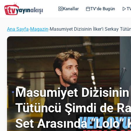
Kanallar
TV'de Bugün
TV
Ana Sayfa
›
Magazin
›
Masumiyet Dizisinin İlker’i Serkay Tütü
Masumiyet Dizisinin 
Tütüncü Şimdi de Ra
Set Arasında “Lolo” 