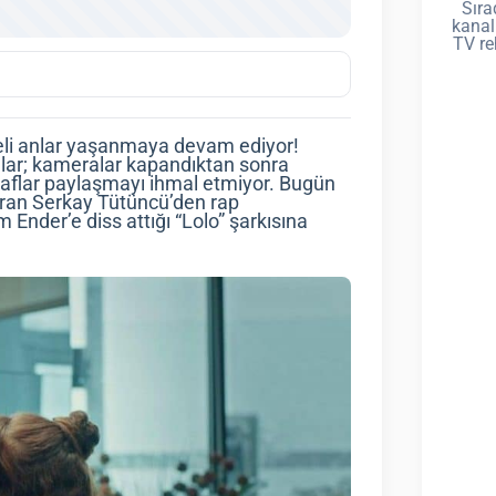
Sıra
kanal
TV re
celi anlar yaşanmaya devam ediyor!
cular; kameralar kapandıktan sonra
raflar paylaşmayı ihmal etmiyor. Bugün
dıran Serkay Tütüncü’den rap
Ender’e diss attığı “Lolo” şarkısına