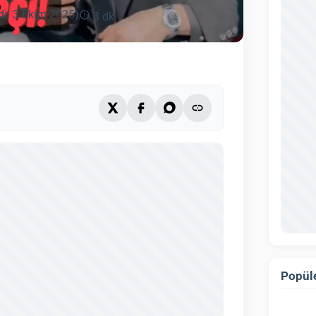
di: 3 Ekim 2025)
3 dk
Popüle