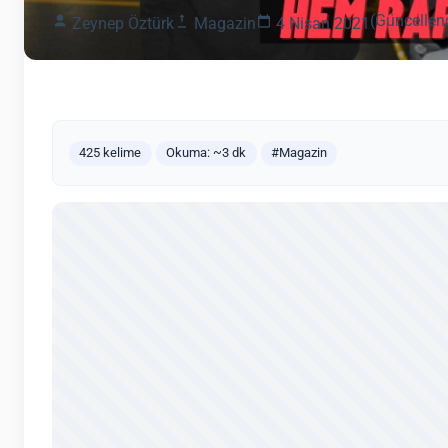
(Güncellen
Zeynep Öztürk
Magazin
4 Nisan 2021
425 kelime
Okuma: ~3 dk
#Magazin