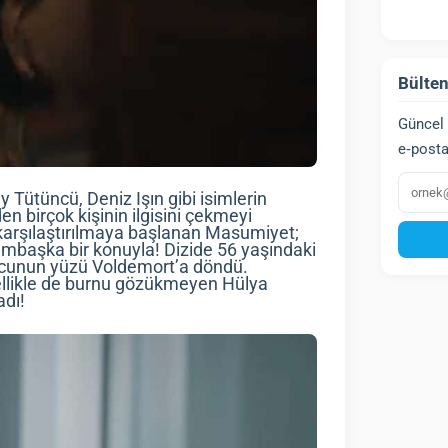
Bülten
Güncel 
e‑posta
E‑post
Tütüncü, Deniz Işın gibi isimlerin
n birçok kişinin ilgisini çekmeyi
e karşılaştırılmaya başlanan Masumiyet;
mbaşka bir konuyla! Dizide 56 yaşındaki
uncunun yüzü Voldemort’a döndü.
llikle de burnu gözükmeyen Hülya
adı!