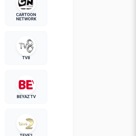
CARTOON
NETWORK
TV8
BEYAZ TV
TEVE2