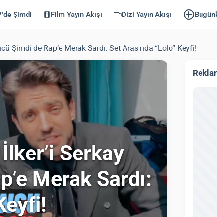
'de Şimdi
Film Yayın Akışı
Dizi Yayın Akışı
Bugün
ncü Şimdi de Rap’e Merak Sardı: Set Arasında “Lolo” Keyfi!
Rekla
İlker’i Serkay
p’e Merak Sardı:
Keyfi!