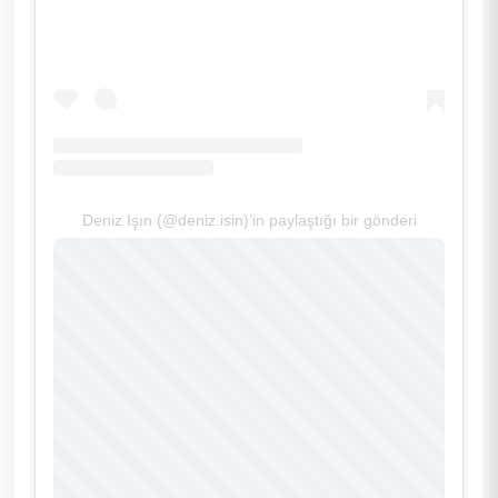
Deniz Işın (@deniz.isin)’in paylaştığı bir gönderi