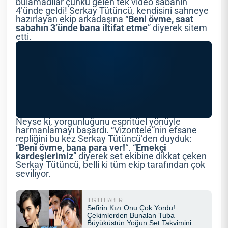
bulamadılar çünkü gelen tek video sabahın
4’ünde geldi! Serkay Tütüncü, kendisini sahneye
hazırlayan ekip arkadaşına “
Beni övme, saat
sabahın 3’ünde bana iltifat etme
” diyerek sitem
etti.
Neyse ki, yorgunluğunu espritüel yönüyle
harmanlamayı başardı. “Vizontele”nin efsane
repliğini bu kez Serkay Tütüncü’den duyduk:
“
Beni övme, bana para ver!
“. “
Emekçi
kardeşlerimiz
” diyerek set ekibine dikkat çeken
Serkay Tütüncü, belli ki tüm ekip tarafından çok
seviliyor.