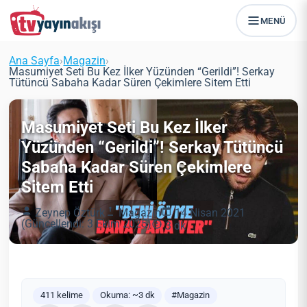
MENÜ
Ana Sayfa
›
Magazin
›
Masumiyet Seti Bu Kez İlker Yüzünden “Gerildi”! Serkay
Tütüncü Sabaha Kadar Süren Çekimlere Sitem Etti
Masumiyet Seti Bu Kez İlker
Yüzünden “Gerildi”! Serkay Tütüncü
Sabaha Kadar Süren Çekimlere
Sitem Etti
Zeynep Öztürk
Magazin
14 Nisan 2021
(Güncellendi: 3 Ekim 2025)
3 dk
411 kelime
Okuma: ~3 dk
#Magazin