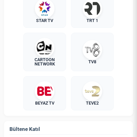
STAR TV
TRT 1
CARTOON
TV8
NETWORK
BEYAZ TV
TEVE2
Bültene Katıl