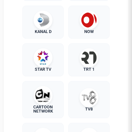
KANAL D
NOW
STAR TV
TRT 1
CARTOON
TV8
NETWORK