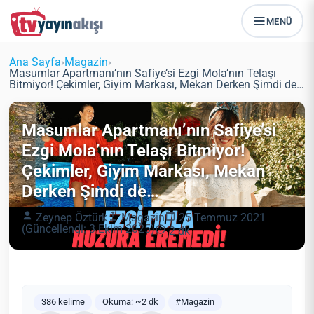
MENÜ
Ana Sayfa
›
Magazin
›
Masumlar Apartmanı’nın Safiye’si Ezgi Mola’nın Telaşı
Bitmiyor! Çekimler, Giyim Markası, Mekan Derken Şimdi de…
Masumlar Apartmanı’nın Safiye’si
Ezgi Mola’nın Telaşı Bitmiyor!
Çekimler, Giyim Markası, Mekan
Derken Şimdi de…
Zeynep Öztürk
Magazin
25 Temmuz 2021
(Güncellendi: 3 Ekim 2025)
2 dk
386 kelime
Okuma: ~2 dk
#Magazin