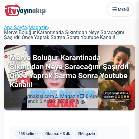
MENÜ
Ana Sayfa
›
Magazin
›
Merve Boluğur Karantinada Sıkıntıdan Neye Saracağını
Şaşırdı! Önce Yaprak Sarma Sonra Youtube Kanalı!
Merve Boluğur Karantinada
Sıkıntıdan Neye Saracağını Şaşırdı!
Önce Yaprak Sarma Sonra Youtube
Kanalı!
Tvyayinakisi.com
Magazin
6 Aralık 2020
(Güncellendi: 6 Aralık 2020)
3 dk
458 kelime
Okuma: ~3 dk
#Magazin