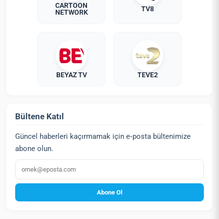
CARTOON
TV8
NETWORK
BEYAZ TV
TEVE2
Bültene Katıl
Güncel haberleri kaçırmamak için e‑posta bültenimize
abone olun.
E‑posta
Abone Ol