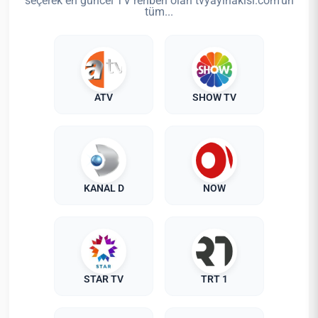
seçerek en güncel TV rehberi olan tvyayinakisi.com'un
tüm...
ATV
SHOW TV
KANAL D
NOW
STAR TV
TRT 1