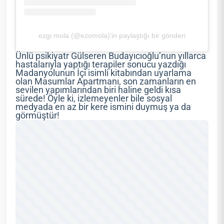
ezgi mola (@ezomola)’in paylaştığı bir gönderi
Ünlü psikiyatr Gülseren Budayıcıoğlu’nun yıllarca
hastalarıyla yaptığı terapiler sonucu yazdığı
Madanyolunun İçi isimli kitabından uyarlama
olan Masumlar Apartmanı, son zamanların en
sevilen yapımlarından biri haline geldi kısa
sürede! Öyle ki, izlemeyenler bile sosyal
medyada en az bir kere ismini duymuş ya da
görmüştür!