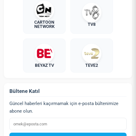
CARTOON
TV8
NETWORK
BEYAZ TV
TEVE2
Bültene Katıl
Güncel haberleri kaçırmamak için e‑posta bültenimize
abone olun.
E‑posta