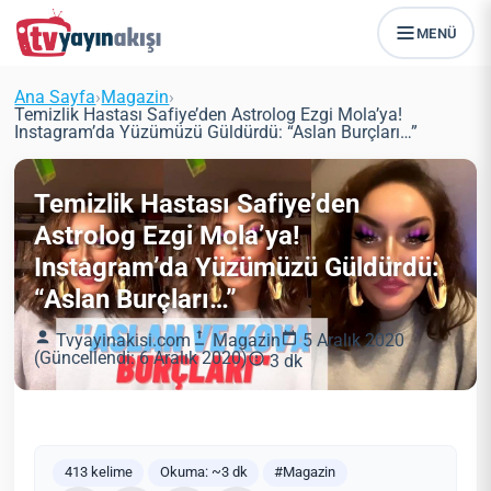
MENÜ
Ana Sayfa
›
Magazin
›
Temizlik Hastası Safiye’den Astrolog Ezgi Mola’ya!
Instagram’da Yüzümüzü Güldürdü: “Aslan Burçları…”
Temizlik Hastası Safiye’den
Astrolog Ezgi Mola’ya!
Instagram’da Yüzümüzü Güldürdü:
“Aslan Burçları…”
Tvyayinakisi.com
Magazin
5 Aralık 2020
(Güncellendi: 6 Aralık 2020)
3 dk
413 kelime
Okuma: ~3 dk
#Magazin