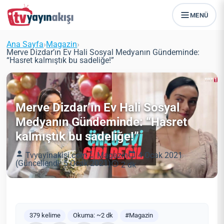
MENÜ
Ana Sayfa
›
Magazin
›
Merve Dizdar’ın Ev Hali Sosyal Medyanın Gündeminde:
“Hasret kalmıştık bu sadeliğe!”
Merve Dizdar’ın Ev Hali Sosyal
Medyanın Gündeminde: “Hasret
kalmıştık bu sadeliğe!”
Tvyayinakisi.com
Magazin
4 Ocak 2021
(Güncellendi: 5 Ocak 2021)
2 dk
379 kelime
Okuma: ~2 dk
#Magazin