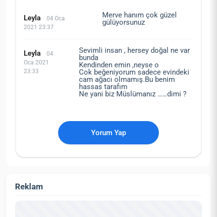
Merve hanım çok güzel
Leyla
04 Oca
gülüyorsunuz
2021 23:37
Sevimli insan , hersey doğal ne var
Leyla
04
bunda
Oca 2021
Kendinden emin ,neyse o
23:33
Cok beğeniyorum sadece evindeki
cam ağacı olmamış.Bu benim
hassas tarafım
Ne yani biz Müslümanız ……dimi ?
Yorum Yap
Reklam