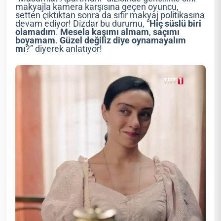
makyajla kamera karşısına geçen oyuncu,
setten çıktıktan sonra da sıfır makyaj politikasına
devam ediyor! Dizdar bu durumu, “
Hiç
süslü
biri
olamadım
.
Mesela
kaşımı
almam
,
saçımı
boyamam
.
Güzel
değiliz
diye
oynamayalım
mı
?” diyerek anlatıyor!