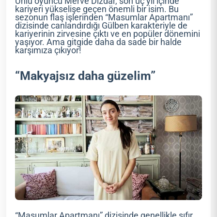
Ünlü oyuncu Merve Dizdar, son üç yıl içinde
kariyeri yükselişe geçen önemli bir isim. Bu
sezonun flaş işlerinden “Masumlar Apartmanı”
dizisinde canlandırdığı Gülben karakteriyle de
kariyerinin zirvesine çıktı ve en popüler dönemini
yaşıyor. Ama gitgide daha da sade bir halde
karşımıza çıkıyor!
“Makyajsız daha güzelim”
“Masumlar Apartmanı” dizisinde genellikle sıfır