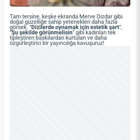
Tam tersine, keşke ekranda Merve Dizdar gibi
doğal güzelliğe sahip yetenekleri daha fazla
görsek. “
Dizilerde
oynamak
için
estetik
şart
“,
“
Şu
şekilde
görünmelisin
” gibi kadınları tek
tipleştiren baskılardan kurtulan ve daha
özgürleştirici bir yayıncılığa kavuşuruz!